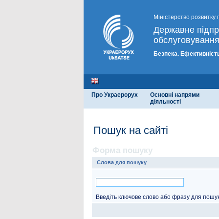
Міністерство розвитку 
Державне підп
обслуговування
Безпека. Ефективність
Про Украерорух
Основні напрями
діяльності
Пошук на сайті
Форма пошуку
Слова для пошуку
Введіть ключове слово або фразу для пошук