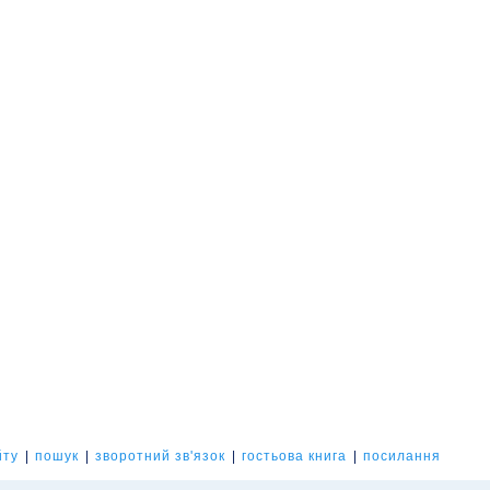
йту
|
пошук
|
зворотний зв'язок
|
гостьова книга
|
посилання