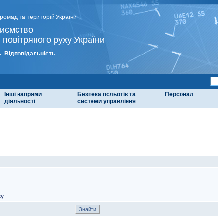
громад та територій України
риємство
 повітряного руху України
. Відповідальність
Інші напрями
Безпека польотів та
Персонал
діяльності
системи управління
у.