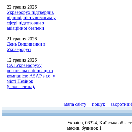
22 травня 2026
Украерорух підтвердив
відповідність вимогам у
сфері підготовки з
авіаційної безпеки
21 травня 2026
День Вишиванки в
Украерорусі
12 травня 2026
САІ Украероруху
розпочала співпрацю з
компанією ASAP s.r.o. у
місті Пезінок
(Словаччина).
мапа сайту
|
пошук
|
зворотний 
Україна, 08324, Київська облас
масив, будинок 1