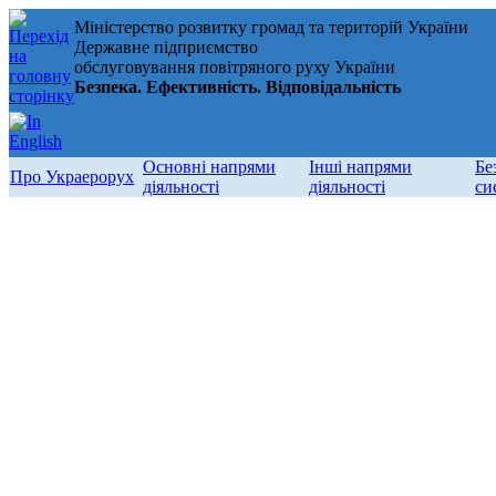
Міністерство розвитку громад та територій України
Державне підприємство
обслуговування повітряного руху України
Безпека. Ефективність. Відповідальність
Основні напрями
Інші напрями
Бе
Про Украерорух
діяльності
діяльності
си