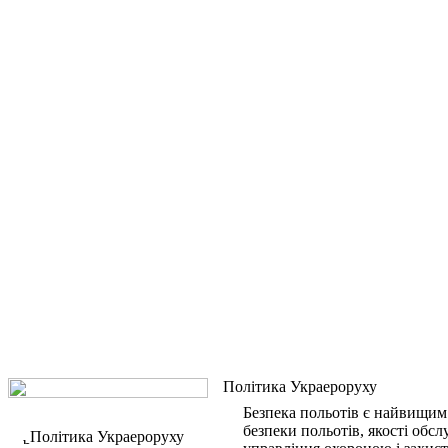
Політика Украероруху
Безпека польотів є найвищим 
безпеки польотів, якості обсл
Політика Украероруху