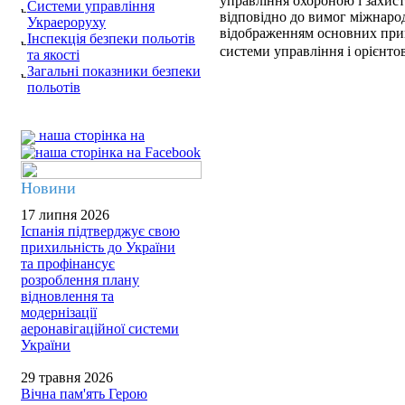
управління охороною і захист
Системи управління
відповідно до вимог міжнарод
Украероруху
відображенням основних прин
Інспекція безпеки польотів
системи управління і орієнто
та якості
Загальні показники безпеки
польотів
наша сторінка на
Новини
17 липня 2026
Іспанія підтверджує свою
прихильність до України
та профінансує
розроблення плану
відновлення та
модернізації
аеронавігаційної системи
України
29 травня 2026
Вічна пам'ять Герою