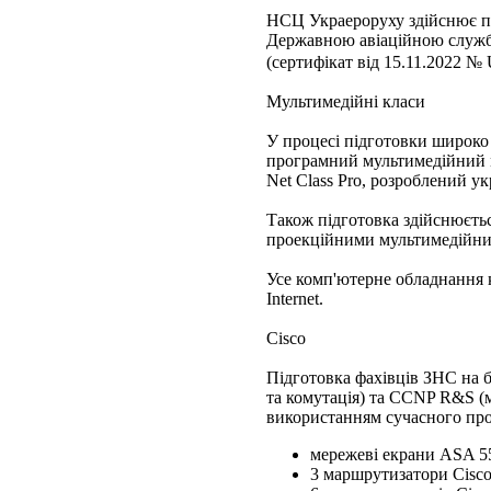
НСЦ Украероруху здійснює під
Державною авіаційною служ
(сертифікат від 15.11.2022 
Мультимедійні класи
У процесі підготовки широко
програмний мультимедійний 
Net Class Pro, розроблений у
Також підготовка здійснюєтьс
проекційними мультимедійни
Усе комп'ютерне обладнання 
Internet.
Cisco
Підготовка фахівців ЗНС на 
та комутація) та CCNP R&S (м
використанням сучасного прог
мережеві екрани ASA 5
3 маршрутизатори Cisco