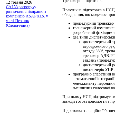
Тренажерна підготовка
12 травня 2026
САІ Украероруху
Практична підготовка в НСЦ 
розпочала співпрацю з
обладнання, що моделює проце
компанією ASAP s.r.o. у
місті Пезінок
процедурний тренажер «R
(Словаччина).
тренажерний комплекс 
розроблений фахівцям
два типи диспетчерськи
диспетчерський т
аеродромного рух
огляду 360°, трен
тренажер АДВ-РТТ
завдань (процедур
диспетчерський р
диспетчерів УПР;
програмно апаратний ко
автоматичної інтеграції
менеджменту перонами, 
зменшення голосової к
При цьому НСЦ підтримує зв'
завжди готові допомогти з пр
Підготовка з авіаційної безпе