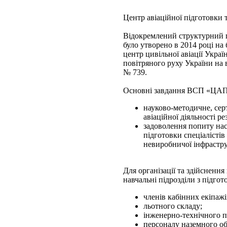
Центр авіаційної підготовки т
Відокремлений структурний п
було утворено в 2014 році н
центр цивільної авіації Укр
повітряного руху України на 
№ 739.
Основні завдання ВСП «ЦА
науково-методичне, сер
авіаційної діяльності р
задоволення попиту насе
підготовки спеціалістів 
невиробничої інфрастр
Для організації та здійснен
навчальні підрозділи з підгот
членів кабінних екіпажі
льотного складу;
інженерно-технічного п
персоналу наземного о