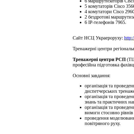
6 маршрутизаторів Cisco
5 комутаторів Cisco 356
4 комутатори Cisco 2960
2 бездротові маршрути
6 ІР-телефонів 7965.
Сайт НСЦ Украероруху:
http:
Тренажерні центри регіональ
Тренажерні центри РСП
(ТЦ
професійна підготовка фахівц
Основні завдання:
організація та проведе
диспетчерських тренаже
організація та проведе
знань та практичних на
організація та проведе
вимоги стосовно рівнів
проведення моделювання
повітряного руху.