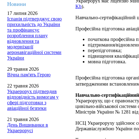
Украерорух має ліцензію Міні
Новини
Kb
).
17 липня 2026
Навчально-сертифікаційний 
Іспанія підтверджує свою
прихильність до України
Професійна підготовка авіац
та профінансує
розроблення плану
початкова професійна п
відновлення та
підтримання/відновлення
модернізації
перепідготовка;
аеронавігаційної системи
підвищення кваліфікації
України
мовна підготовка.
29 травня 2026
Вічна пам'ять Герою
Професійна підготовка органі
затвердженими встановленим
22 травня 2026
Украерорух підтвердив
Навчально-сертифікаційний
відповідність вимогам у
Украероруху, що є правонаст
сфері підготовки з
цивільно-військової системи 
авіаційної безпеки
Міністрів України № 1281 від
21 травня 2026
НСЦ Украероруху здійснює се
День Вишиванки в
Державіаслужбою України п
Украерорусі