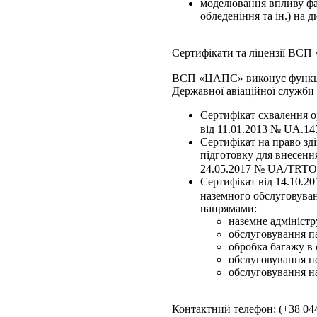
моделювання впливу факт
обледеніння та ін.) на 
Сертифікати та ліцензії ВС
ВСП «ЦАПС» виконує функції 
Державної авіаційної служби
Сертифікат схвалення о
від 11.01.2013 № UA.147
Сертифікат на право зд
підготовку для внесенн
24.05.2017 № UA/TRTO-00
Сертифікат від 14.10.2
наземного обслуговуван
напрямами:
наземне адміністр
обслуговування п
обробка багажу в с
обслуговування по
обслуговування на
Контактний телефон: (+38 044