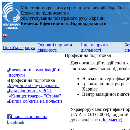
Міністерство розвитку громад та територій України
Державне підприємство
обслуговування повітряного руху України
Безпека. Ефективність. Відповідальність
Основні напрями
Інші напрями
Бе
Про Украерорух
діяльності
діяльності
си
Професійна підготовка
Для організації та здійсненн
система навчальних підрозділі
Електронні комунікаційні
послуги
Навчально-сертифікацій
Професійна підготовка
тренажерні центри регіо
Медичне обслуговування
Харків);
База відпочинку РСП
Центр авіаційної підгот
«Київцентраеро» "Стріла"
Вплив об’єктів на польоти
Украерорух має сертифікат ор
UA.ATCO.TO.0003, виданий 
наша сторінка на
до сертифіката
Документ
).