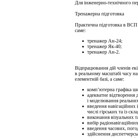
Для інженерно-технічного пе
Тренажерна підготовка
Практична підготовка в ВСП
саме:
тренажер Ан-24;
тренажер Як-40;
тренажер Ан-2.
Відпрацювання дій членів ек
в реальному масштабі часу на
елементній базі, а саме:
комп’ютерна графіка ши
адекватне відтворення д
і моделювання реальни
введення навігаційних і
числі гірських та із ск
виконання візуальних т
вибір радіонавігаційни
введення часових, пого
здійснення диспетчерсь