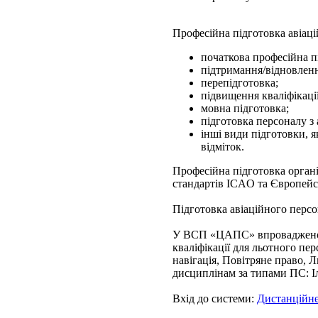
Професійна підготовка авіац
початкова професійна п
підтримання/відновлення
перепідготовка;
підвищення кваліфікації
мовна підготовка;
підготовка персоналу з 
інші види підготовки, я
відміток.
Професійна підготовка органі
стандартів ICAO та Європейс
Підготовка авіаційного пе
У ВСП «ЦАПС» впроваджено с
кваліфікації для льотного пе
навігація, Повітряне право, 
дисциплінам за типами ПС: Іл
Вхід до системи:
Дистанційне