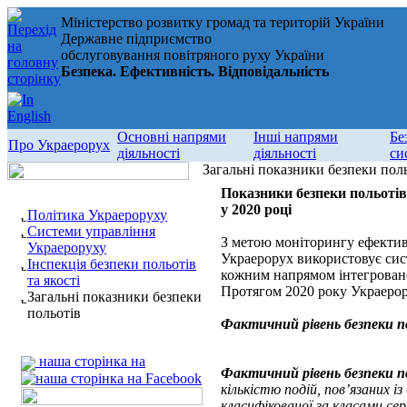
Міністерство розвитку громад та територій України
Державне підприємство
обслуговування повітряного руху України
Безпека. Ефективність. Відповідальність
Основні напрями
Інші напрями
Бе
Про Украерорух
діяльності
діяльності
си
Загальні показники безпеки пол
Показники безпеки польотів
у 2020 році
Політика Украероруху
Системи управління
З метою моніторингу ефективн
Украероруху
Украерорух використовує сист
Інспекція безпеки польотів
кожним напрямом інтегровано
та якості
Протягом 2020 року Украерору
Загальні показники безпеки
польотів
Фактичний рівень безпеки п
наша сторінка на
Фактичний рівень безпеки п
кількістю подій, пов’язаних і
класифікованої за класами сер