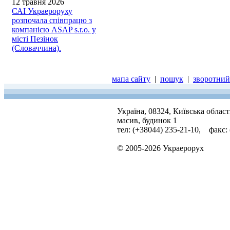
12 травня 2026
САІ Украероруху
розпочала співпрацю з
компанією ASAP s.r.o. у
місті Пезінок
(Словаччина).
мапа сайту
|
пошук
|
зворотний 
Україна, 08324, Київська облас
масив, будинок 1
тел: (+38044) 235-21-10, факс:
© 2005-2026 Украерорух