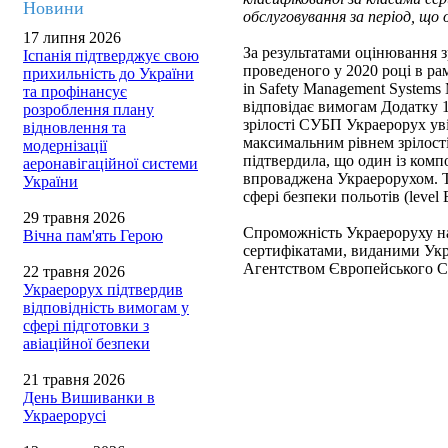
Новини
обслуговування за період, що
17 липня 2026
За результатами оцінювання 
Іспанія підтверджує свою
проведеного у 2020 році в 
прихильність до України
in Safety Management System
та профінансує
відповідає вимогам Додатку 1
розроблення плану
зрілості СУБП Украерорух ув
відновлення та
максимальним рівнем зрілос
модернізації
підтвердила, що один із комп
аеронавігаційної системи
впроваджена Украерорухом. Т
України
сфері безпеки польотів (level 
29 травня 2026
Спроможність Украероруху на
Вічна пам'ять Герою
сертифікатами, виданими Укр
Агентством Європейського Со
22 травня 2026
Украерорух підтвердив
відповідність вимогам у
сфері підготовки з
авіаційної безпеки
21 травня 2026
День Вишиванки в
Украерорусі