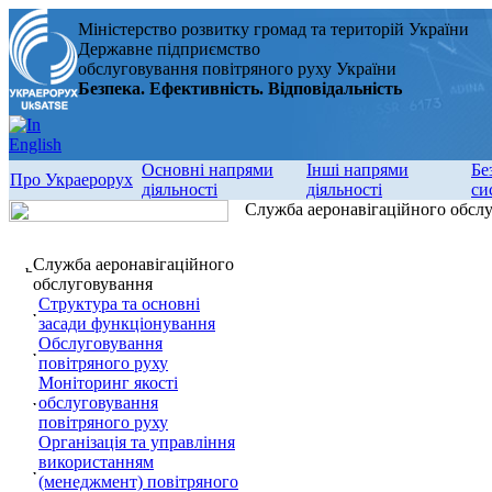
Міністерство розвитку громад та територій України
Державне підприємство
обслуговування повітряного руху України
Безпека. Ефективність. Відповідальність
Основні напрями
Інші напрями
Бе
Про Украерорух
діяльності
діяльності
си
Служба аеронавігаційного обсл
Служба аеронавігаційного
обслуговування
Структура та основні
засади функціонування
Обслуговування
повітряного руху
Моніторинг якості
обслуговування
повітряного руху
Організація та управління
використанням
(менеджмент) повітряного