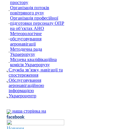
простору
Організація потоків
повітряного руху
Організація професійної
підготовки персоналу ОПР
на об’єктах АНО
Метеорологічне
обслуговування
аеронавігації
Методична рада
Украероруху
Місцева кваліфікаційна
комісія Украероруху
Служба зв’язку, навігації та
спостереження
Обслуговування
аеронавігаційною
інформацією
Украероцентр
наша сторінка на
Новини