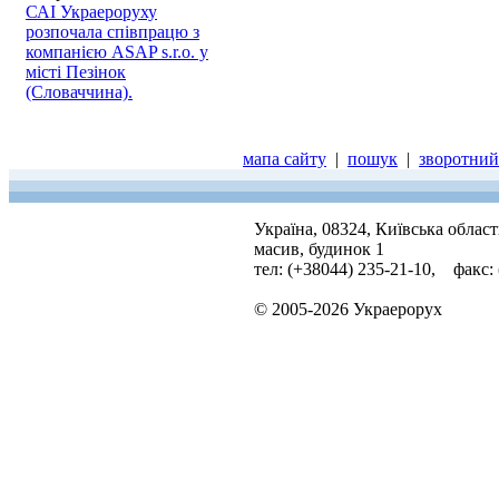
САІ Украероруху
розпочала співпрацю з
компанією ASAP s.r.o. у
місті Пезінок
(Словаччина).
мапа сайту
|
пошук
|
зворотний 
Україна, 08324, Київська облас
масив, будинок 1
тел: (+38044) 235-21-10, факс:
© 2005-2026 Украерорух