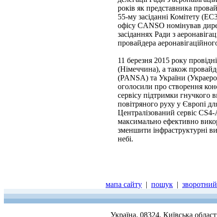
років як представника провай
55-му засіданні Комітету (EC3
офісу CANSO номінував дире
засіданнях Ради з аеронаві
провайдера аеронавігаційного
11 березня 2015 року провідні
(Німеччина), а також провайд
(PANSA) та України (Украерор
оголосили про створення кон
сервісу підтримки гнучкого 
повітряного руху у Європі дл
Централізований сервіс CS4-A
максимально ефективно викор
зменшити інфраструктурні ви
небі.
мапа сайту
|
пошук
|
зворотний 
Україна, 08324, Київська облас