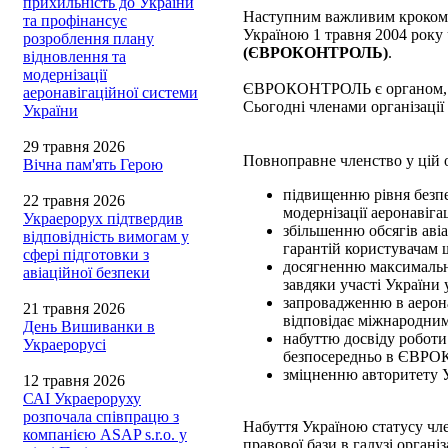
прихильність до України
Наступним важливим кроком н
та профінансує
Україною 1 травня 2004 року
розроблення плану
(ЄВРОКОНТРОЛЬ)
.
відновлення та
модернізації
ЄВРОКОНТРОЛЬ є органом, яки
аеронавігаційної системи
Сьогодні членами організації
України
29 травня 2026
Повноправне членство у цій о
Вічна пам'ять Герою
підвищенню рівня безпе
22 травня 2026
модернізації аеронавіга
Украерорух підтвердив
збільшенню обсягів аві
відповідність вимогам у
гарантій користувачам 
сфері підготовки з
досягненню максимально
авіаційної безпеки
завдяки участі України
запровадженню в аерона
21 травня 2026
відповідає міжнародним
День Вишиванки в
набуттю досвіду роботи
Украерорусі
безпосередньо в ЄВРОК
зміцненню авторитету У
12 травня 2026
САІ Украероруху
розпочала співпрацю з
Набуття Україною статусу 
компанією ASAP s.r.o. у
правової бази в галузі органі