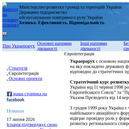
Міністерство розвитку громад та територій України
Державне підприємство
обслуговування повітряного руху України
Безпека. Ефективність. Відповідальність
Основні напрями
Інші напрями
Бе
Про Украерорух
діяльності
діяльності
си
Євроінтеграція
Украерорух
є основою націон
на яку покладено державну фу
Стратегія
відповідно до стратегічних п
Євроінтеграція
Основні проекти
Стратегічний курс розвитку
України від 11 червня 1998 ро
Європейського Союзу" та "Пр
наша сторінка на
Указом Президента від 14 вер
З грудня 1999 року Україна є
Новини
найбільшого авіаційного фору
відіграє провідну роль у фор
17 липня 2026
розвитку регіонального співро
Іспанія підтверджує свою