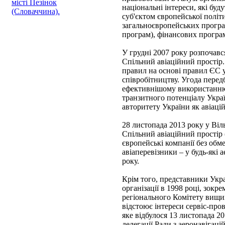
місті Пезінок
національні інтереси, які 
(Словаччина).
суб'єктом європейської полі
загальноєвропейських програ
програм), фінансових програ
У грудні 2007 року розпочав
Спільний авіаційний простір.
правил на основі правил ЄС у
співробітництву. Угода перед
ефективнішому використанню 
транзитного потенціалу Украї
авторитету України як авіаці
28 листопада 2013 року у Віл
Спільний авіаційний простір
європейські компанії без обме
авіаперевізники – у будь-які
року.
Крім того, представники Укра
організації в 1998 році, зок
регіонального Комітету вищ
відстоює інтереси сервіс-пров
яке відбулося 13 листопада 2
делегації Ради з аеронавіг