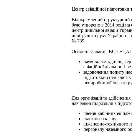
Центр авіаційної підготовки т
Відокремлений структурний п
було утворено в 2014 році н
центр цивільної авіації Укр
повітряного руху України на 
№ 739.
Основні завдання ВСП «ЦА
науково-методичне, сер
авіаційної діяльності р
задоволення попиту насе
підготовки спеціалістів 
невиробничої інфрастр
Для організації та здійснен
навчальні підрозділи з підгот
членів кабінних екіпажі
льотного складу;
інженерно-технічного п
персоналу наземного о