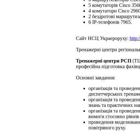
5 комутаторів Cisco 356
4 комутатори Cisco 2960
2 бездротові маршрути
6 ІР-телефонів 7965.
Сайт НСЦ Украероруху:
http:
Тренажерні центри регіональ
Тренажерні центри РСП
(ТЦ
професійна підготовка фахівц
Основні завдання:
організація та проведе
диспетчерських тренаже
організація та проведе
знань та практичних на
організація та проведе
вимоги стосовно рівнів
проведення моделювання
повітряного руху.