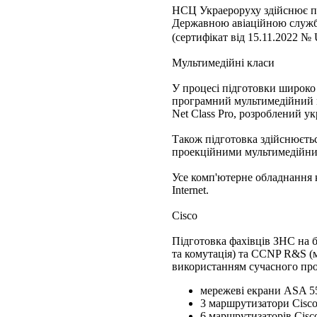
НСЦ Украероруху здійснює під
Державною авіаційною служ
(сертифікат від 15.11.2022 
Мультимедійні класи
У процесі підготовки широко
програмний мультимедійний 
Net Class Pro, розроблений у
Також підготовка здійснюєтьс
проекційними мультимедійни
Усе комп'ютерне обладнання 
Internet.
Cisco
Підготовка фахівців ЗНС на 
та комутація) та CCNP R&S (м
використанням сучасного прог
мережеві екрани ASA 5
3 маршрутизатори Cisco
6 маршрутизаторів Cisco