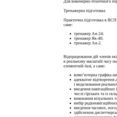
Для інженерно-технічного пе
Тренажерна підготовка
Практична підготовка в ВСП
саме:
тренажер Ан-24;
тренажер Як-40;
тренажер Ан-2.
Відпрацювання дій членів ек
в реальному масштабі часу на
елементній базі, а саме:
комп’ютерна графіка ши
адекватне відтворення д
і моделювання реальни
введення навігаційних і
числі гірських та із ск
виконання візуальних т
вибір радіонавігаційни
введення часових, пого
здійснення диспетчерсь