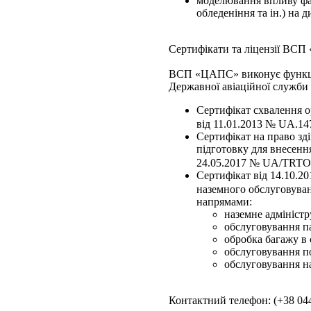
моделювання впливу факт
обледеніння та ін.) на 
Сертифікати та ліцензії ВС
ВСП «ЦАПС» виконує функції 
Державної авіаційної служби
Сертифікат схвалення о
від 11.01.2013 № UA.147
Сертифікат на право зд
підготовку для внесенн
24.05.2017 № UA/TRTO-00
Сертифікат від 14.10.2
наземного обслуговуван
напрямами:
наземне адміністр
обслуговування п
обробка багажу в с
обслуговування по
обслуговування на
Контактний телефон: (+38 044