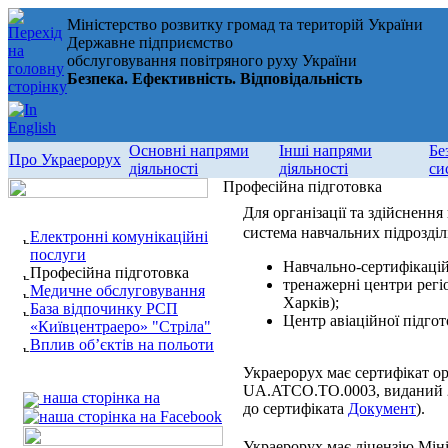
Міністерство розвитку громад та територій України
Державне підприємство
обслуговування повітряного руху України
Безпека. Ефективність. Відповідальність
Основні напрями
Інші напрями
Бе
Про Украерорух
діяльності
діяльності
си
Професійна підготовка
Для організації та здійсненн
система навчальних підрозділі
Електронні комунікаційні
послуги
Навчально-сертифікацій
Професійна підготовка
тренажерні центри регіо
Медичне обслуговування
Харків);
База відпочинку РСП
Центр авіаційної підгот
«Київцентраеро» "Стріла"
Вплив об’єктів на польоти
Украерорух має сертифікат ор
UA.ATCO.TO.0003, виданий 
наша сторінка на
до сертифіката
Документ
).
Украерорух має ліцензію Міні