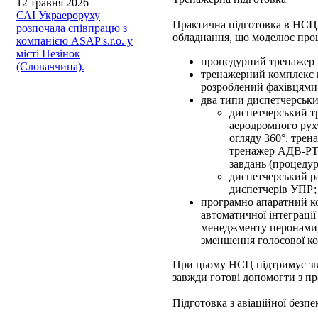
12 травня 2026
САІ Украероруху
Практична підготовка в НСЦ 
розпочала співпрацю з
обладнання, що моделює проце
компанією ASAP s.r.o. у
місті Пезінок
процедурний тренажер «R
(Словаччина).
тренажерний комплекс 
розроблений фахівцям
два типи диспетчерськи
диспетчерський т
аеродромного рух
огляду 360°, трен
тренажер АДВ-РТТ
завдань (процедур
диспетчерський р
диспетчерів УПР;
програмно апаратний ко
автоматичної інтеграції
менеджменту перонами, 
зменшення голосової к
При цьому НСЦ підтримує зв'
завжди готові допомогти з пр
Підготовка з авіаційної безпе