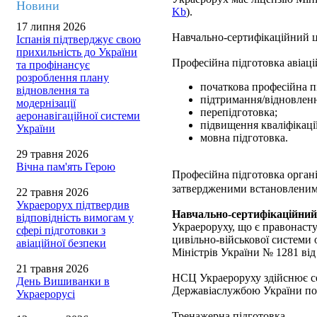
Новини
Kb
).
17 липня 2026
Навчально-сертифікаційний 
Іспанія підтверджує свою
прихильність до України
Професійна підготовка авіац
та профінансує
розроблення плану
початкова професійна п
відновлення та
підтримання/відновлення
модернізації
перепідготовка;
аеронавігаційної системи
підвищення кваліфікації
України
мовна підготовка.
29 травня 2026
Вічна пам'ять Герою
Професійна підготовка органі
затвердженими встановленим
22 травня 2026
Украерорух підтвердив
Навчально-сертифікаційний
відповідність вимогам у
Украероруху, що є правонаст
сфері підготовки з
цивільно-військової системи 
авіаційної безпеки
Міністрів України № 1281 від
21 травня 2026
НСЦ Украероруху здійснює се
День Вишиванки в
Державіаслужбою України п
Украерорусі
Тренажерна підготовка