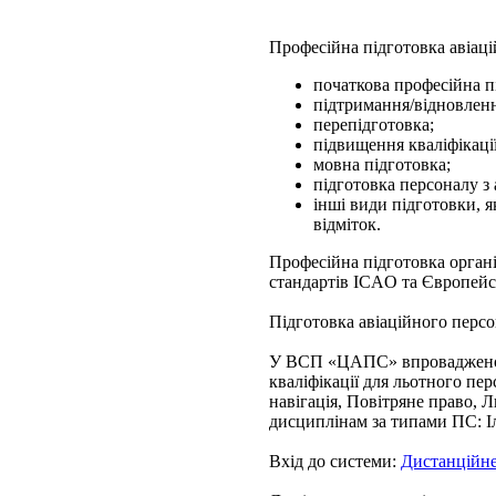
Професійна підготовка авіац
початкова професійна п
підтримання/відновлення
перепідготовка;
підвищення кваліфікації
мовна підготовка;
підготовка персоналу з 
інші види підготовки, я
відміток.
Професійна підготовка органі
стандартів ICAO та Європейс
Підготовка авіаційного пе
У ВСП «ЦАПС» впроваджено с
кваліфікації для льотного пе
навігація, Повітряне право, 
дисциплінам за типами ПС: Іл
Вхід до системи:
Дистанційне