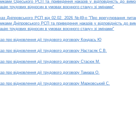
никами Одеського РСП та приведення наказів у відповідність до вимо
зацію трудових відносин в умовах воєнного стану» зі змінами"
каз Дніпровського РСП від 02.02. 2026 №49-о "Про врегулювання питан
никами Дніпровського РСП та приведення наказів у відповідність до ви
зацію трудових відносин в умовах воєнного стану» зі змінами"
аз про відновлення дії трудового договору Кондась Ю
аз про відновлення дії трудового договору Настасяк С.В.
аз про відновлення дії трудового договору Стасюк М.
аз про відновлення дії трудового договору Тамара О.
аз про відновлення дії трудового договору Марковський С.