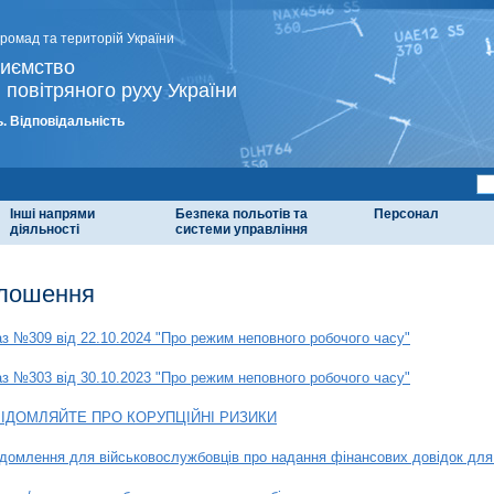
громад та територій України
риємство
 повітряного руху України
. Відповідальність
Інші напрями
Безпека польотів та
Персонал
діяльності
системи управління
лошення
з №309 від 22.10.2024 "Про режим неповного робочого часу"
з №303 від 30.10.2023 "Про режим неповного робочого часу"
ІДОМЛЯЙТЕ ПРО КОРУПЦІЙНІ РИЗИКИ
домлення для військовослужбовців про надання фінансових довідок для