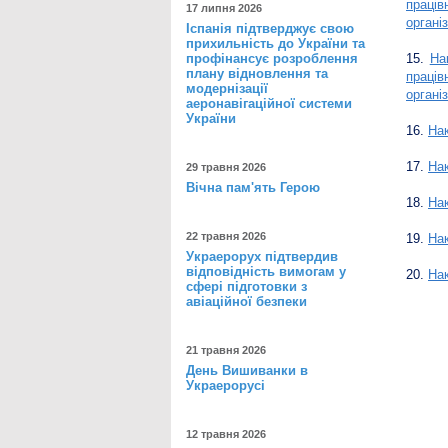
праців
17 липня 2026
органі
Іспанія підтверджує свою
прихильність до України та
профінансує розроблення
15.
На
плану відновлення та
праців
модернізації
органі
аеронавігаційної системи
України
16.
Нак
17.
Нак
29 травня 2026
Вічна пам'ять Герою
18.
Нак
22 травня 2026
19.
Нак
Украерорух підтвердив
відповідність вимогам у
20.
Нак
сфері підготовки з
авіаційної безпеки
21 травня 2026
День Вишиванки в
Украерорусі
12 травня 2026