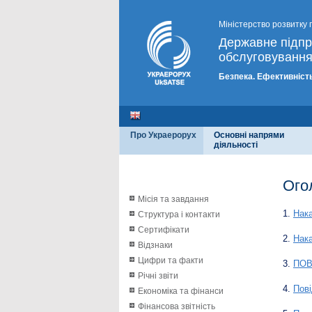
Міністерство розвитку 
Державне підп
обслуговування
Безпека. Ефективність
Про Украерорух
Основні напрями
діяльності
Ого
Місія та завдання
1.
Нака
Структура і контакти
Сертифікати
2.
Нака
Відзнаки
Цифри та факти
3.
ПОВ
Річні звіти
4.
Пові
Економіка та фінанси
Фінансова звітність