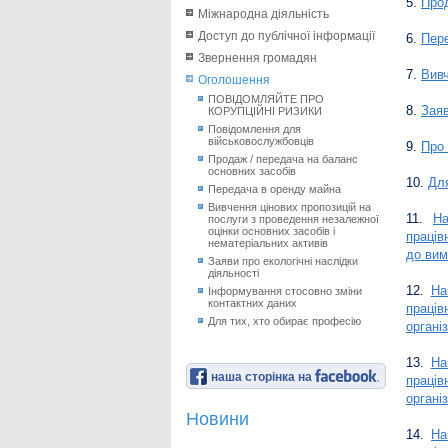
5.
Прод
Міжнародна діяльність
Доступ до публічної інформації
6.
Пер
Звернення громадян
7.
Вивч
Оголошення
ПОВІДОМЛЯЙТЕ ПРО
8.
Заяв
КОРУПЦІЙНІ РИЗИКИ
Повідомлення для
військовослужбовців
9.
Про 
Продаж / передача на баланс
основних засобів
10.
Для
Передача в оренду майна
Вивчення цінових пропозицій на
11.
На
послуги з проведення незалежної
оцінки основних засобів і
праців
нематеріальних активів
до вим
Заяви про екологічні наслідки
діяльності
12.
На
Інформування стосовно зміни
контактних даних
праців
Для тих, хто обирає професію
органі
13.
На
наша сторінка на
праців
органі
Новини
14.
На