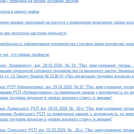
аж / передача на баланс основних засобів
едача в оренду майна
ення цінових пропозицій на послуги з проведення незалежної оцінки осно
и про екологічні наслідки діяльності
необхідність інформування підприємства стосовно зміни контактних дани
 тих, хто обирає професію
каз Украероруху від 29.01.2026 №33 "Про врегулювання питань п
никами підрозділів головного підприємства та медичного центру Украерор
ог ст. 13 Закону України № 2136-IX «Про організацію трудових відносин в
каз РСП Київцентраеро від 29.01.2026 №32 "Про врегулювання питань
никами РСП «Київцентраеро» та приведення наказів у відповідність до ви
зацію трудових відносин в умовах воєнного стану» зі змінами"
каз Львівського РСП від 29.01.2026 № 30-о "Про врегулювання питань
никами Львівського РСП та приведення наказів у відповідність до вим
зацію трудових відносин в умовах воєнного стану» зі змінами"
каз Одеського РСП від 02.02.2026 № 26-о "Про врегулювання питань