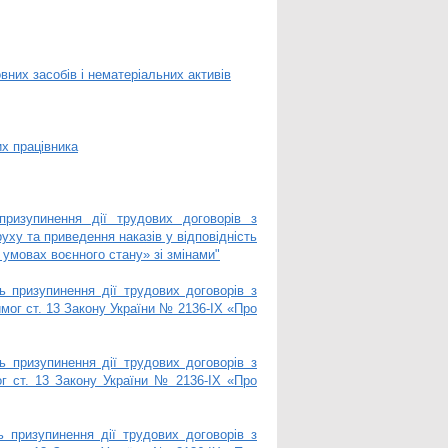
вних засобів і нематеріальних активів
х працівника
ризупинення дії трудових договорів з
уху та приведення наказів у відповідність
 умовах воєнного стану» зі змінами"
 призупинення дії трудових договорів з
мог ст. 13 Закону України № 2136-IX «Про
 призупинення дії трудових договорів з
ог ст. 13 Закону України № 2136-IX «Про
 призупинення дії трудових договорів з