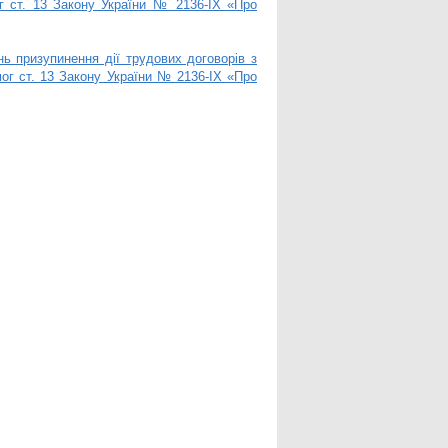
г ст. 13 Закону України № 2136-IX «Про
ь призупинення дії трудових договорів з
мог ст. 13 Закону України № 2136-IX «Про