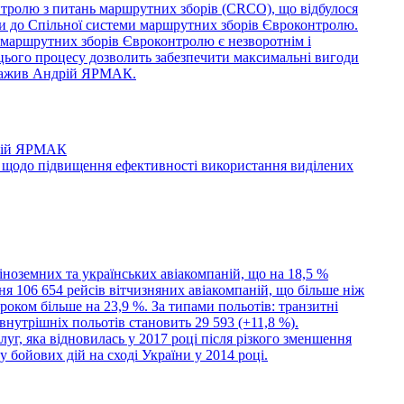
нтролю з питань маршрутних зборів (CRCO), що відбулося
їни до Спільної системи маршрутних зборів Євроконтролю.
и маршрутних зборів Євроконтролю є незворотнім і
 цього процесу дозволить забезпечити максимальні вигоди
ауважив Андрій ЯРМАК.
дрій ЯРМАК
 щодо підвищення ефективності використання виділених
іноземних та українських авіакомпаній, що на 18,5 %
я 106 654 рейсів вітчизняних авіакомпаній, що більше ніж
 роком більше на 23,9 %. За типами польотів: транзитні
 внутрішніх польотів становить 29 593 (+11,8 %).
уг, яка відновилась у 2017 році після різкого зменшення
 бойових дій на сході України у 2014 році.