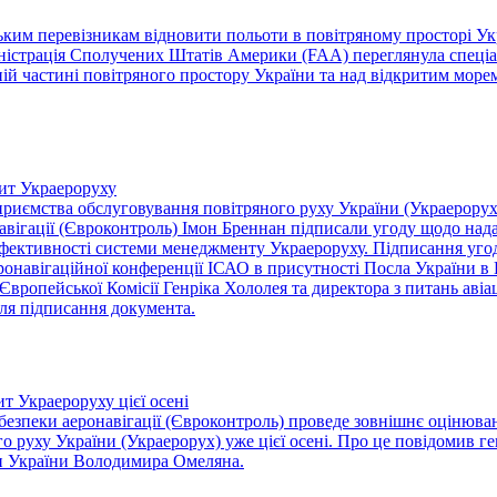
ким перевізникам відновити польоти в повітряному просторі Ук
іністрація Сполучених Штатів Америки (FAA) переглянула спеціа
ній частині повітряного простору України та над відкритим морем
ит Украероруху
риємства обслуговування повітряного руху України (Украерорух
онавігації (Євроконтроль) Імон Бреннан підписали угоду щодо н
фективності системи менеджменту Украероруху. Підписання угод
ронавігаційної конференції ІСАО в присутності Посла України в
 Європейської Комісії Генріка Хололея та директора з питань аві
сля підписання документа.
т Украероруху цієї осені
з безпеки аеронавігації (Євроконтроль) проведе зовнішнє оціню
о руху України (Украерорух) уже цієї осені. Про це повідомив 
ри України Володимира Омеляна.