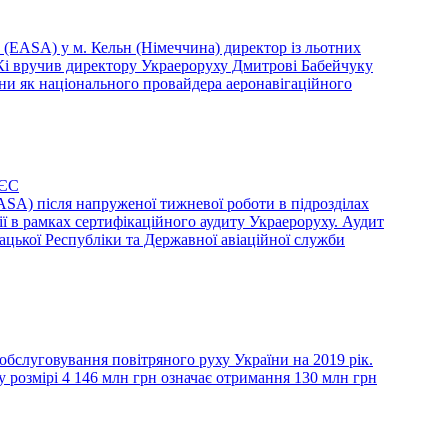
в (EASA) у м. Кельн (Німеччина) директор із льотних
Кі вручив директору Украероруху Дмитрові Бабейчуку
ни як національного провайдера аеронавігаційного
 ЄС
EASA) після напруженої тижневої роботи в підрозділах
ії в рамках сертифікаційного аудиту Украероруху. Аудит
цької Республіки та Державної авіаційної служби
бслуговування повітряного руху України на 2019 рік.
 розмірі 4 146 млн грн означає отримання 130 млн грн