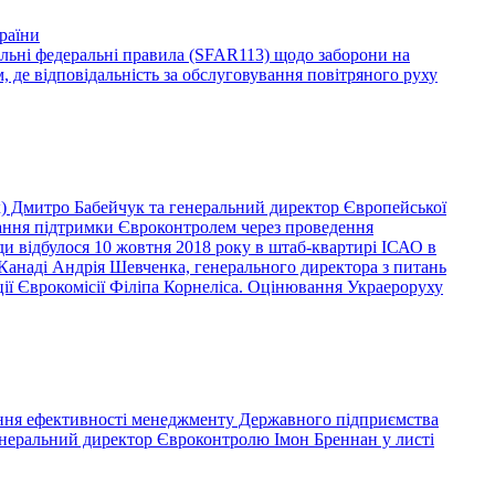
раїни
льні федеральні правила (SFAR113) щодо заборони на
, де відповідальність за обслуговування повітряного руху
) Дмитро Бабейчук та генеральний директор Європейської
адання підтримки Євроконтролем через проведення
и відбулося 10 жовтня 2018 року в штаб-квартирі ІСАО в
 Канаді Андрія Шевченка, генерального директора з питань
ації Єврокомісії Філіпа Корнеліса. Оцінювання Украероруху
вання ефективності менеджменту Державного підприємства
генеральний директор Євроконтролю Імон Бреннан у листі