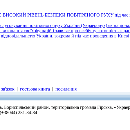
ИСОКИЙ РІВЕНЬ БЕЗПЕКИ ПОВІТРЯНОГО РУХУ під час провед
слуговування повітряного руху України (Украерорух) як націон
о виконання своїх функцій і заявляє про всебічну готовність гар
д відповідальністю України, зокрема й під час проведення в Киє
зв'язок
|
гостьова книга
|
посилання
ть, Бориспільський район, територіальна громада Гірська, «Украе
 (+38044) 281-84-84