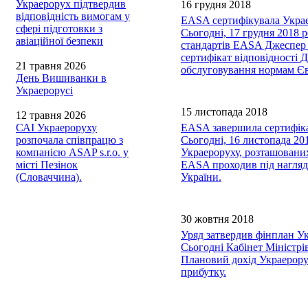
Украерорух підтвердив
16 грудня 2018
відповідність вимогам у
EASA сертифікувала Укра
сфері підготовки з
Сьогодні, 17 грудня 2018 
авіаційної безпеки
стандартів EASA Джеспер 
сертифікат відповідності 
21 травня 2026
обслуговування нормам Є
День Вишиванки в
Украерорусі
15 листопада 2018
12 травня 2026
САІ Украероруху
EASA завершила сертифікац
розпочала співпрацю з
Сьогодні, 16 листопада 20
компанією ASAP s.r.o. у
Украероруху, розташованих
місті Пезінок
EASA проходив під наглядо
(Словаччина).
України.
30 жовтня 2018
Уряд затвердив фінплан Ук
Сьогодні Кабінет Міністрі
Плановий дохід Украерорух
прибутку.