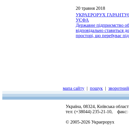
20 травня 2018
УКРАЕРОРУХ ГАРАНТУЄ В
УЄФА
Державне підприємство об
відповідально ставиться д
просторі, що перебуває пі
мапа сайту
|
пошук
|
зворотний 
Україна, 08324, Київська облас
тел: (+38044) 235-21-10, факс:
© 2005-2026 Украерорух