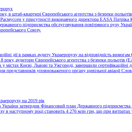
ерорух
року, в штаб-квартирі Європейського агентства з безпеки польоті
Расмуссен у присутності виконавчого директора EASA Патріка 
Державного підприємства обслуговування повітряного руху Украї
вропейського Союзу.
ійні дії в рамках аудиту Украероруху на відповідність вимогам
18 року, аудитори Європейського агентства з безпеки польотів (
 у містах Києві, Львові та Ужгороді, завершили сертифікаційні д
м представників уповноваженого органу цивільної авіації Слова
раероруху на 2019 рік
в України затвердив Фінансовий план Державного підприємства о
у в наступному році становить 4 276 млн грн, що при витратах у