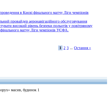
ення в Києві фінального матчу Ліги чемпіонів
альний провайдер аеронавігаційного обслуговування
антувати високий рівень безпеки польотів у повітряному
ві фінального матчу Ліги чемпіонів УЄФА.
1
2
3
...
Остання »
рорух» масив, будинок 1