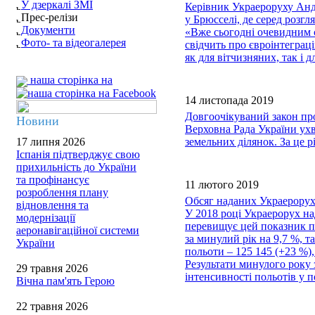
У дзеркалі ЗМІ
Керівник Украероруху Анд
Прес-релізи
у Брюсселі, де серед розг
Документи
«Вже сьогодні очевидним є
Фото- та відеогалерея
свідчить про євроінтеграц
як для вітчизняних, так і
наша сторінка на
14 листопада 2019
Довгоочікуваний закон пр
Новини
Верховна Рада України ух
17 липня 2026
земельних ділянок. За це 
Іспанія підтверджує свою
прихильність до України
та профінансує
11 лютого 2019
розроблення плану
Обсяг наданих Украерорухо
відновлення та
У 2018 році Украерорух на
модернізації
перевищує цей показник по
аеронавігаційної системи
за минулий рік на 9,7 %, т
України
польоти – 125 145 (+23 %),
Результати минулого року 
29 травня 2026
інтенсивності польотів у п
Вічна пам'ять Герою
22 травня 2026