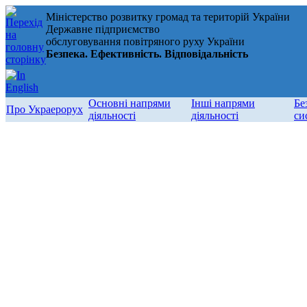
Міністерство розвитку громад та територій України
Державне підприємство
обслуговування повітряного руху України
Безпека. Ефективність. Відповідальність
Основні напрями
Інші напрями
Бе
Про Украерорух
діяльності
діяльності
си