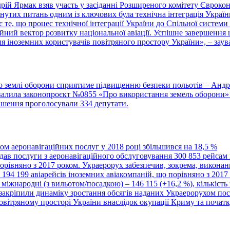
рій Ярмак взяв участь у засіданні Розширеного комітету Євроко
лянутих питань одним із ключових була технічна інтеграція Укра
 те, що процес технічної інтеграції України до Спільної систем
ійний вектор розвитку національної авіації. Успішне завершення
 для іноземних користувачів повітряного простору України», – з
о землі оборони сприятиме підвищенню безпеки польотів – Ан
валила законопроєкт №0855 «Про використання земель оборони»
рішення проголосували 334 депутати.
м аеронавігаційних послуг у 2018 році збільшився на 18,5 %
дав послуги з аеронавігаційного обслуговування 300 853 рейсам 
рівняно з 2017 роком. Украерорух забезпечив, зокрема, виконанн
а 194 199 авіарейсів іноземних авіакомпаній, що порівняно з 2017
 міжнародні (з вильотом/посадкою) – 146 115 (+16,2 %), кількість
закріпили динаміку зростання обсягів наданих Украерорухом посл
овітряному просторі України внаслідок окупації Криму та початку