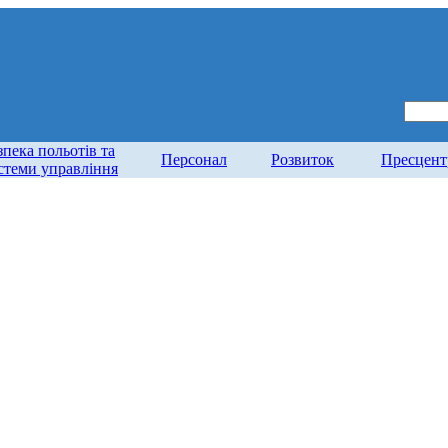
зпека польотів та
Персонал
Розвиток
Пресцент
стеми управління