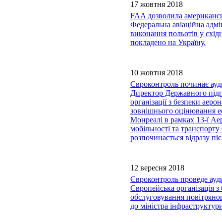
17 жовтня 2018
FAA дозволила американсь
Федеральна авіаційна адм
виконання польотів у схід
покладено на Україну.
10 жовтня 2018
Євроконтроль починає ауд
Директор Державного підп
організації з безпеки аер
зовнішнього оцінювання е
Монреалі в рамках 13-ї Ае
мобільності та транспорту
розпочинається відразу пі
12 вересня 2018
Євроконтроль проведе ауди
Європейська організація 
обслуговування повітряног
до міністра інфраструкту