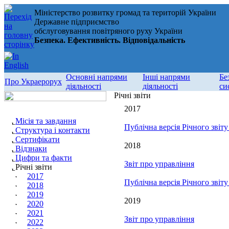
Міністерство розвитку громад та територій України
Державне підприємство
обслуговування повітряного руху України
Безпека. Ефективність. Відповідальність
Основні напрями
Інші напрями
Бе
Про Украерорух
діяльності
діяльності
си
Річні звіти
2017
Місія та завдання
Публічна версія Річного звіт
Структура і контакти
Сертифікати
2018
Відзнаки
Цифри та факти
Звіт про управління
Річні звіти
2017
Публічна версія Річного звіт
2018
2019
2019
2020
2021
Звіт про управління
2022