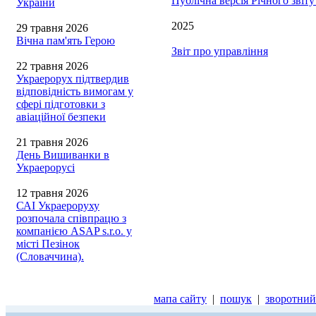
Публічна версія Річного звіт
України
2025
29 травня 2026
Вічна пам'ять Герою
Звіт про управління
22 травня 2026
Украерорух підтвердив
відповідність вимогам у
сфері підготовки з
авіаційної безпеки
21 травня 2026
День Вишиванки в
Украерорусі
12 травня 2026
САІ Украероруху
розпочала співпрацю з
компанією ASAP s.r.o. у
місті Пезінок
(Словаччина).
мапа сайту
|
пошук
|
зворотний 