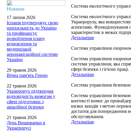
Система екологічного управл
Новини
Система екологічного управл
17 липня 2026
Украероруху, яка використову
Іспанія підтверджує свою
аспектами. Функціонування с
прихильність до України
характеристик в межах підпри
та профінансує
Детальніше
розроблення плану
відновлення та
Система управління охороною
модернізації
аеронавігаційної системи
Система управління охороною
України
системи управління, яка спря
сфері безпеки і гігієни праці.
29 травня 2026
Детальніше
Вічна пам'ять Герою
Система управління безпекою 
22 травня 2026
Украерорух підтвердив
Система управління безпекою 
відповідність вимогам у
контексті вимог до провайдер
сфері підготовки з
низки заходів з метою переко
авіаційної безпеки
достатня для попередження н
обслуговування.
21 травня 2026
Детальніше
День Вишиванки в
Украерорусі