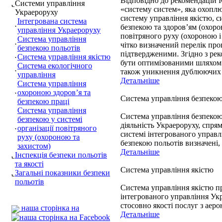
Відповідно до рекомендацій 
Системи управління
«систему систем», яка охоплю
Украероруху
систему управління якістю, 
Інтегрована система
безпекою та здоров’ям (охоро
управління Украероруху
повітряного руху (охороною і
Система управління
чітко визначений перелік про
безпекою польотів
підтвердженими. Згідно з ре
Система управління якістю
бути оптимізованими шляхом ї
Система екологічного
також уникнення дублюючих 
управління
Детальніше
Система управління
охороною здоров’я та
Система управління безпекою
безпекою праці
Система управління
Система управління безпекою 
безпекою у системі
діяльність Украероруху, спря
організації повітряного
системі інтегрованого управлі
руху (охороною та
безпекою польотів визначені,
захистом)
Детальніше
Інспекція безпеки польотів
та якості
Система управління якістю
Загальні показники безпеки
польотів
Система управління якістю пр
інтегрованого управління Ук
стосовно якості послуг з аер
наша сторінка на
Детальніше