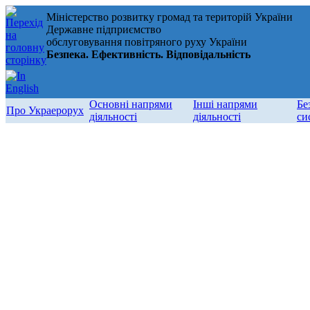
Міністерство розвитку громад та територій України
Державне підприємство
обслуговування повітряного руху України
Безпека. Ефективність. Відповідальність
Основні напрями
Інші напрями
Бе
Про Украерорух
діяльності
діяльності
си