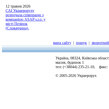
12 травня 2026
САІ Украероруху
розпочала співпрацю з
компанією ASAP s.r.o. у
місті Пезінок
(Словаччина).
мапа сайту
|
пошук
|
зворотний 
Україна, 08324, Київська облас
масив, будинок 1
тел: (+38044) 235-21-10, факс:
© 2005-2026 Украерорух