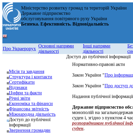
Міністерство розвитку громад та територій України
Державне підприємство
обслуговування повітряного руху України
Безпека. Ефективність. Відповідальність
Основні напрями
Інші напрями
Бе
Про Украерорух
діяльності
діяльності
си
Доступ до публічної інформації
Нормативно-правові акти
Місія та завдання
Закон України "
Про інформа
Структура і контакти
Сертифікати
Закон України "
Про доступ до
Відзнаки
Цифри та факти
Надання публічної інформаці
Річні звіти
Економіка та фінанси
Державне підприємство обс
Фінансова звітність
монополій на загальнодержав
Міжнародна діяльність
суден і, згідно з пунктом 4 ч
Доступ до публічної
розпорядником публічної інф
інформації
суден
.
Звернення громадян