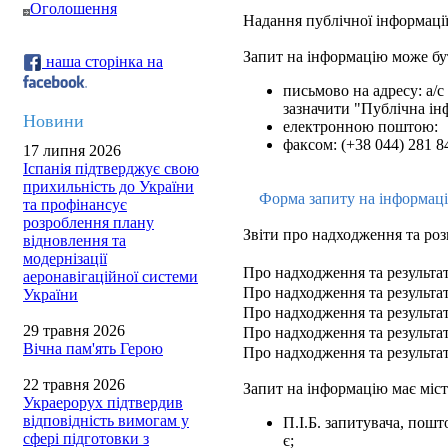
Оголошення
Надання публічної інформації
Запит на інформацію може бу
наша сторінка на
письмово на адресу: а/с 
зазначити "Публічна ін
Новини
електронною поштою:
факсом: (+38 044) 281 8
17 липня 2026
Іспанія підтверджує свою
прихильність до України
Форма запиту на інформац
та профінансує
розроблення плану
Звіти про надходження та роз
відновлення та
модернізації
Про надходження та результат
аеронавігаційної системи
Про надходження та результат
України
Про надходження та результат
29 травня 2026
Про надходження та результат
Вічна пам'ять Герою
Про надходження та результат
22 травня 2026
Запит на інформацію має міст
Украерорух підтвердив
відповідність вимогам у
П.І.Б. запитувача, пош
сфері підготовки з
є;