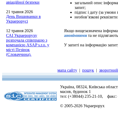
авіаційної безпеки
загальний опис інформац
запит;
21 травня 2026
підпис і дату (за умови
День Вишиванки в
необов’язкові реквізити
Украерорусі
12 травня 2026
Якщо вищезазначена інформаці
САІ Украероруху
анонімними
та не підлягають
розпочала співпрацю з
компанією ASAP s.r.o. у
У запиті на інформацію запит
місті Пезінок
(Словаччина).
мапа сайту
|
пошук
|
зворотний 
Україна, 08324, Київська облас
масив, будинок 1
тел: (+38044) 235-21-10, факс:
© 2005-2026 Украерорух