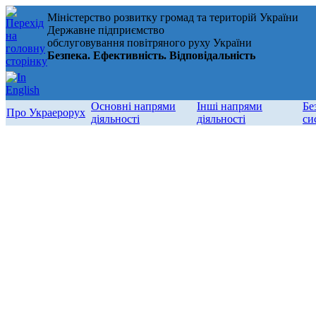
Міністерство розвитку громад та територій України
Державне підприємство
обслуговування повітряного руху України
Безпека. Ефективність. Відповідальність
Основні напрями
Інші напрями
Бе
Про Украерорух
діяльності
діяльності
си