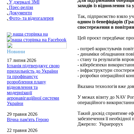
Для підтримання операцій
У дзеркалі ЗМІ
заходів із відновлення т
Прес-релізи
Документи
Так, підприємство взяло уч
Фото- та відеогалерея
одним із бенефіціарів (Г
спостереження в повітрян
наша сторінка на
Цей проєкт передбачає про
- потреб користувачів пові
Новини
- динаміки обладнання пов
- стану та результатів впр
17 липня 2026
- кібербезпеки використанн
Іспанія підтверджує свою
- інфраструктури спостере
прихильність до України
- розробки операційної ко
та профінансує
розроблення плану
Вказана технологія вже до
відновлення та
модернізації
У межах візиту до NAV Por
аеронавігаційної системи
операційного використання
України
Такий досвід сприятиме еф
29 травня 2026
забезпечення її необхідної 
Вічна пам'ять Герою
Джерело: Украерорух
22 травня 2026