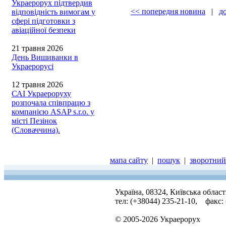
Украерорух підтвердив
<< попередня новина
|
д
відповідність вимогам у
сфері підготовки з
авіаційної безпеки
21 травня 2026
День Вишиванки в
Украерорусі
12 травня 2026
САІ Украероруху
розпочала співпрацю з
компанією ASAP s.r.o. у
місті Пезінок
(Словаччина).
мапа сайту
|
пошук
|
зворотний 
Україна, 08324, Київська облас
тел: (+38044) 235-21-10, факс:
© 2005-2026 Украерорух