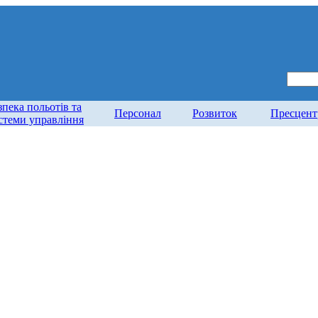
зпека польотів та
Персонал
Розвиток
Пресцент
стеми управління