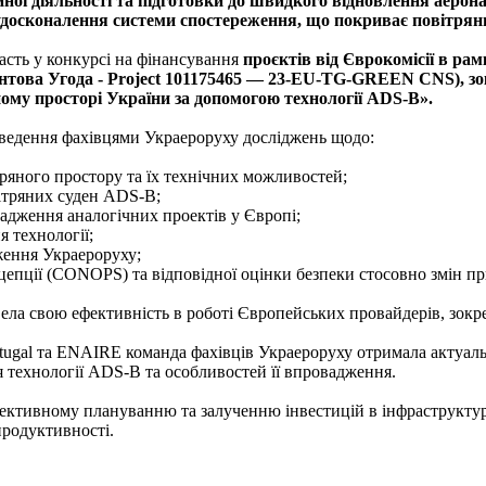
ної діяльності та підготовки до швидкого відновлення аерон
а удосконалення системи спостереження, що покриває повітрян
асть у конкурсі на фінансування
проєктів від Єврокомісії в рам
рантова Угода - Project 101175465 — 23-EU-TG-GREEN CNS), з
ому просторі України за допомогою технології ADS-B».
ведення фахівцями Украероруху досліджень щодо:
тряного простору та їх технічних можливостей;
ітряних суден ADS-B;
овадження аналогічних проектів у Європі;
я технології;
ження Украероруху;
нцепції (CONOPS) та відповідної оцінки безпеки стосовно змін п
вела свою ефективність в роботі Європейських провайдерів, зокр
tugal та ENAIRE команда фахівців Украероруху отримала актуа
 технології ADS-B та особливостей її впровадження.
ективному плануванню та залученню інвестицій в інфраструктур
продуктивності.