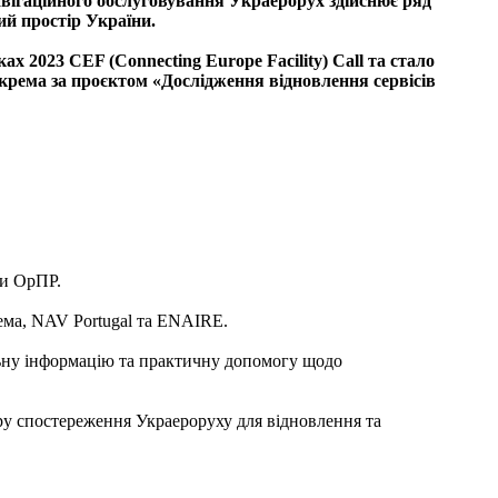
авігаційного обслуговування Украерорух здійснює ряд
ий простір України.
ках 2023 CEF (Connecting Europe Facility) Call та стало
окрема за проєктом «Дослідження відновлення сервісів
ри ОрПР.
ема, NAV Portugal та ENAIRE.
льну інформацію та практичну допомогу щодо
у спостереження Украероруху для відновлення та