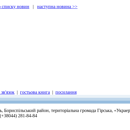
о списку новин
|
наступна новина >>
зв'язок
|
гостьова книга
|
посилання
ть, Бориспільський район, територіальна громада Гірська, «Украе
 (+38044) 281-84-84