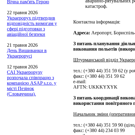
аварійно-рятувальних ро
Вічна пам'ять Герою
катастроф.
22 травня 2026
Украерорух підтвердив
Контактна інформація:
відповідність вимогам у
сфері підготовки з
Адреса:
Аеропорт, Бориспіль-
авіаційної безпеки
З питань планування діяльн
21 травня 2026
виконання польотів (викори
День Вишиванки в
Украерорусі
Штурманський відділ Украер
12 травня 2026
тел.: (+380 44) 351 59 62 (у ро
САІ Украероруху
факс: (+380 44) 351 59 62
розпочала співпрацю з
e-mail:
компанією ASAP s.r.o. у
AFTN: UKKKYXYK
місті Пезінок
(Словаччина).
З питань координації викон
використання повітряного 
Начальник зміни (оперативн
тел.: (+380 44) 351 59 90 (ціл
факс: (+380 44) 234 03 99