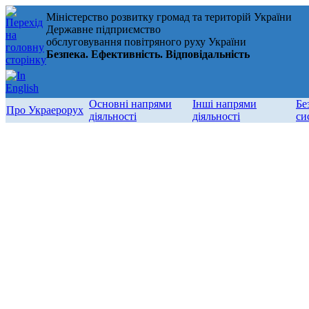
Міністерство розвитку громад та територій України
Державне підприємство
обслуговування повітряного руху України
Безпека. Ефективність. Відповідальність
Основні напрями
Інші напрями
Бе
Про Украерорух
діяльності
діяльності
си