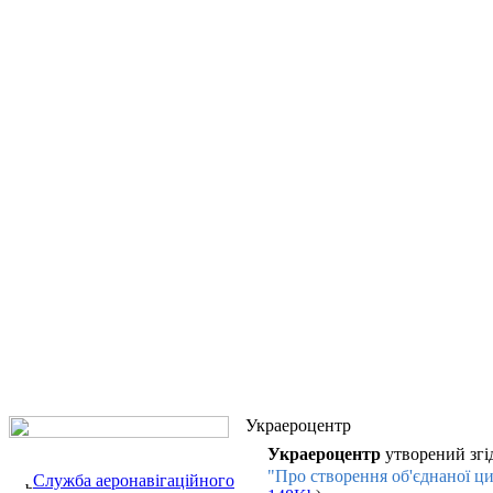
Украероцентр
Украероцентр
утворений згі
"Про створення об'єднаної ци
Служба аеронавігаційного