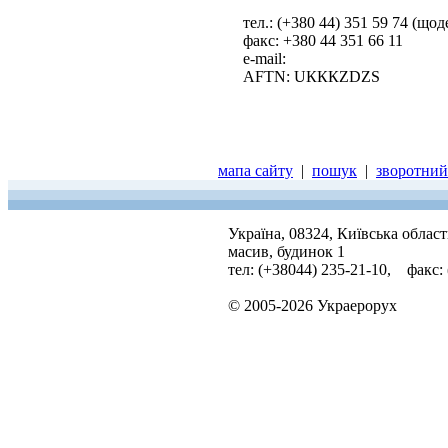
тел.: (+380 44) 351 59 74 (що
факс: +380 44 351 66 11
е-mail:
AFTN: UКККZDZS
мапа сайту
|
пошук
|
зворотний 
Україна, 08324, Київська облас
масив, будинок 1
тел: (+38044) 235-21-10, факс:
© 2005-2026 Украерорух