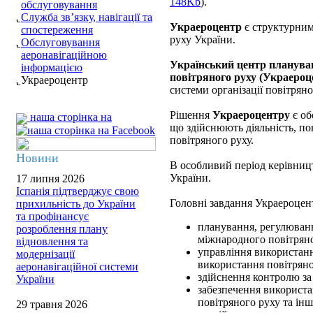
148Kb
).
обслуговування
Служба зв’язку, навігації та
Украероцентр
є структурним
спостереження
руху України.
Обслуговування
аеронавігаційною
Український центр планува
інформацією
повітряного руху (Украероц
Украероцентр
системи організації повітряно
Рішення
Украероцентру
є об
наша сторінка на
що здійснюють діяльність, по
повітряного руху.
Новини
В особливий період керівни
України.
17 липня 2026
Іспанія підтверджує свою
Головні завдання Украероцен
прихильність до України
та профінансує
планування, регулюванн
розроблення плану
міжнародного повітряно
відновлення та
управління використанн
модернізації
використання повітряно
аеронавігаційної системи
здійснення контролю за
України
забезпечення використа
повітряного руху та ін
29 травня 2026