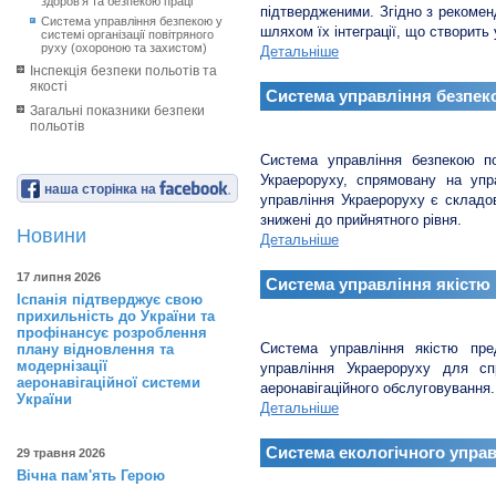
здоров’я та безпекою праці
підтвердженими. Згідно з рекоме
Система управління безпекою у
шляхом їх інтеграції, що створит
системі організації повітряного
руху (охороною та захистом)
Детальніше
Інспекція безпеки польотів та
якості
Система управління безпек
Загальні показники безпеки
польотів
Система управління безпекою по
Украероруху, спрямовану на упра
наша сторінка на
управління Украероруху є складово
знижені до прийнятного рівня.
Новини
Детальніше
17 липня 2026
Система управління якістю
Іспанія підтверджує свою
прихильність до України та
профінансує розроблення
Система управління якістю пре
плану відновлення та
модернізації
управління Украероруху для сп
аеронавігаційної системи
аеронавігаційного обслуговування.
України
Детальніше
Система екологічного упра
29 травня 2026
Вічна пам'ять Герою