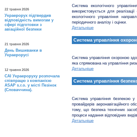
Система екологічного управлінн
22 травня 2026
використовується для реалізації
Украерорух підтвердив
екологічного управління напра
відповідність вимогам у
періодичного аналізу і оцінки.
сфері підготовки з
Детальніше
авіаційної безпеки
Система управління охорон
21 травня 2026
День Вишиванки в
Украерорусі
Система управління охороною здор
яка спрямована на управління ризик
Детальніше
12 травня 2026
САІ Украероруху розпочала
співпрацю з компанією
Система управління безпеко
ASAP s.r.o. у місті Пезінок
(Словаччина).
Система управління безпекою у с
провайдерів аеронавігаційного о
тому, що безпека технічних засо
процеси надання відповідних виді
Детальніше