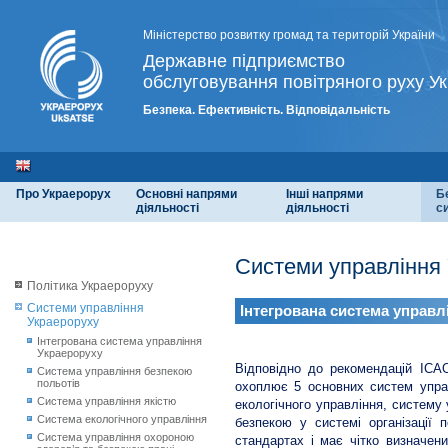
Міністерство розвитку громад та територій України
Державне підприємство
обслуговування повітряного руху Ук
Безпека. Ефективність. Відповідальність
Про Украерорух
Основні напрями
Інші напрями
Б
діяльності
діяльності
с
Системи управління
Політика Украероруху
Системи управління
Інтегрована система управл
Украероруху
Інтегрована система управління
Украероруху
Відповідно до рекомендацій ІСАО
Система управління безпекою
польотів
охоплює 5 основних систем управ
Система управління якістю
екологічного управління, систему
Система екологічного управління
безпекою у системі організації 
Система управління охороною
стандартах і має чітко визначен