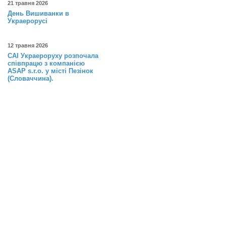
21 травня 2026
День Вишиванки в
Украерорусі
12 травня 2026
САІ Украероруху розпочала
співпрацю з компанією
ASAP s.r.o. у місті Пезінок
(Словаччина).