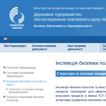
Міністерство розвитку громад та територій України
Державне підприємство
обслуговування повітряного руху Ук
Безпека. Ефективність. Відповідальність
Про Украерорух
Основні напрями
Інші напрями
Б
діяльності
діяльності
с
Інспекція безпеки по
Політика Украероруху
Системи управління
Структура та основні засад
Украероруху
Інспекція безпеки польотів та
якості
Інспекція безпеки польотів та яко
Структура та основні засади
процесів, необхідних для ефекти
функціонування
власників процесів в межах ІСУ Ін
Загальні показники безпеки
аспектами управління безпекою пол
польотів