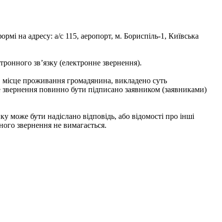
рмі на адресу: а/с 115, аеропорт, м. Бориспіль-1, Київська
тронного зв’язку (електронне звернення).
ві, місце проживання громадянина, викладено суть
е звернення повинно бути підписано заявником (заявниками)
у може бути надіслано відповідь, або відомості про інші
ного звернення не вимагається.