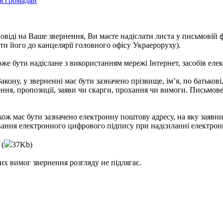
я громадян
"
віді на Ваше звернення, Ви маєте надіслати листа у письмовій фо
ати його до канцелярії головного офісу Украероруху).
е бути надіслане з використанням мережі Інтернет, засобів елек
Закону, у зверненні має бути зазначено прізвище, ім’я, по батько
ння, пропозиції, заяви чи скарги, прохання чи вимоги. Письмов
ож має бути зазначено електронну поштову адресу, на яку заявник
ування електронного цифрового підпису при надсиланні електрон
н
(
37Kb)
их вимог звернення розгляду не підлягає.