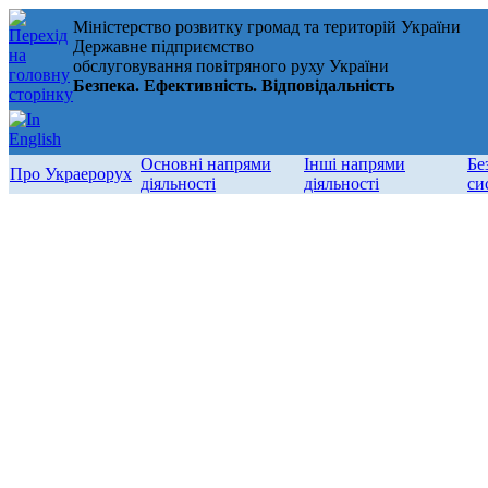
Міністерство розвитку громад та територій України
Державне підприємство
обслуговування повітряного руху України
Безпека. Ефективність. Відповідальність
Основні напрями
Інші напрями
Бе
Про Украерорух
діяльності
діяльності
си