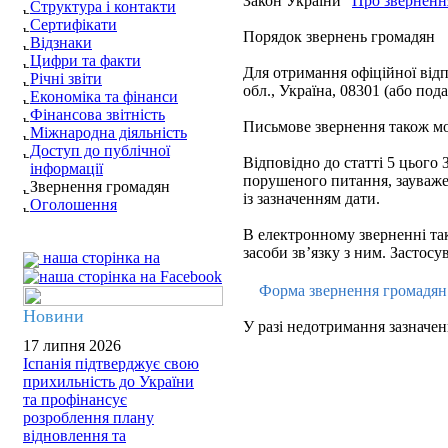
Закон України "
Про зверненн
Структура і контакти
Сертифікати
Порядок звернень громадян
Відзнаки
Цифри та факти
Для отримання офіційної відпо
Річні звіти
обл., Україна, 08301 (або под
Економіка та фінанси
Фінансова звітність
Письмове звернення також мож
Міжнародна діяльність
Доступ до публічної
Відповідно до статті 5 цього 
інформації
порушеного питання, зауваже
Звернення громадян
із зазначенням дати.
Оголошення
В електронному зверненні так
засоби зв’язку з ним. Застос
наша сторінка на
Форма звернення громадя
Новини
У разі недотримання зазначен
17 липня 2026
Іспанія підтверджує свою
прихильність до України
та профінансує
розроблення плану
відновлення та