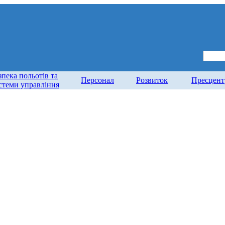
зпека польотів та
Персонал
Розвиток
Пресцент
стеми управління