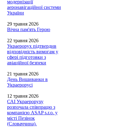
модернізації
аеронавігаційної системи
України
29 травня 2026
Вічна пам'ять Герою
22 травня 2026
Украерорух підтвердив
відповідність вимогам у
сфері підготовки з
авіаційної безпеки
21 травня 2026
День Вишиванки в
Украерорусі
12 травня 2026
САІ Украероруху
розпочала співпрацю з
компанією ASAP s.r.o. у
місті Пезінок
(Словаччина).