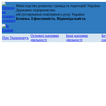
Міністерство розвитку громад та територій України
Державне підприємство
обслуговування повітряного руху України
Безпека. Ефективність. Відповідальність
Основні напрями
Інші напрями
Бе
Про Украерорух
діяльності
діяльності
си