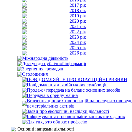
2017 рік
2018 рік
2019 рік
2020 рік
2021 рік
2022 рік
2023 рік
2024 рік
2025 рік
2026 рік
Міжнародна діяльність
Доступ до публічної інформації
Звернення громадян
Оголошення
ПОВІДОМЛЯЙТЕ ПРО КОРУПЦІЙНІ РИЗИКИ
Повідомлення для військовослужбовців
Продаж / передача на баланс основних засобів
Передача в оренду майна
Вивчення цінових пропозицій на послуги з проведе
нематеріальних активів
Заяви про екологічні наслідки діяльності
Інформування стосовно зміни контактних даних
Для тих, хто обирає професію
Основні напрями діяльності