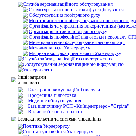
Служба аеронавігаційного обслуговування
Структура та основні засади функціонування
Обслуговування повітряного руху
Моніторинг якості обслуговування повітряного ру
Організація та управління використанням (менедж
Організація потоків повітряного руху
Організація професійної підготовки персоналу О
Метеорологічне обслуговування аеронавігації
Методична рада Украероруху
Місцева кваліфікаційна комісія Украероруху
Служба зв’язку, навігації та спостереження
Обслуговування аеронавігаційною інформацією
Украероцентр
Інші напрями
діяльності
Електронні комунікаційні послуги
Професійна підготовка
Медичне обслуговування
База відпочинку РСП «Київцентраеро» "Стріла"
Вплив об’єктів на польоти
Безпека польотів та системи управління
Політика Украероруху
Системи управління Украероруху