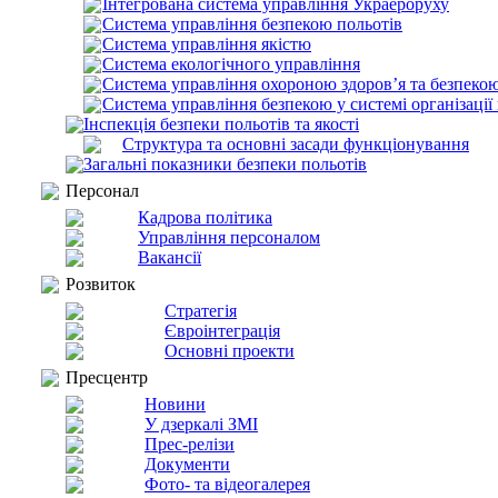
Інтегрована система управління Украероруху
Система управління безпекою польотів
Система управління якістю
Система екологічного управління
Система управління охороною здоров’я та безпекою
Система управління безпекою у системі організації
Інспекція безпеки польотів та якості
Структура та основні засади функціонування
Загальні показники безпеки польотів
Персонал
Кадрова політика
Управління персоналом
Вакансії
Розвиток
Стратегія
Євроінтеграція
Основні проекти
Пресцентр
Новини
У дзеркалі ЗМІ
Прес-релізи
Документи
Фото- та відеогалерея