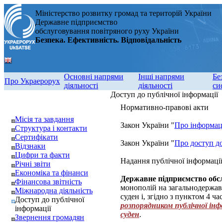
Міністерство розвитку громад та територій України
Державне підприємство
обслуговування повітряного руху України
Безпека. Ефективність. Відповідальність
Основні напрями
Інші напрями
Бе
Про Украерорух
діяльності
діяльності
си
Доступ до публічної інформації
Нормативно-правові акти
Місія та завдання
Закон України "
Про інформа
Структура і контакти
Сертифікати
Закон України "
Про доступ до
Відзнаки
Цифри та факти
Надання публічної інформаці
Річні звіти
Економіка та фінанси
Державне підприємство обс
Фінансова звітність
монополій на загальнодержав
Міжнародна діяльність
суден і, згідно з пунктом 4 ч
Доступ до публічної
розпорядником публічної інф
інформації
суден
.
Звернення громадян