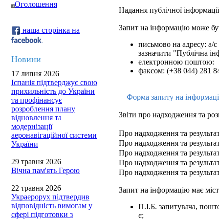
Оголошення
Надання публічної інформації
Запит на інформацію може бу
наша сторінка на
письмово на адресу: а/с 
зазначити "Публічна ін
Новини
електронною поштою:
факсом: (+38 044) 281 8
17 липня 2026
Іспанія підтверджує свою
прихильність до України
Форма запиту на інформац
та профінансує
розроблення плану
Звіти про надходження та роз
відновлення та
модернізації
Про надходження та результат
аеронавігаційної системи
Про надходження та результат
України
Про надходження та результат
29 травня 2026
Про надходження та результат
Вічна пам'ять Герою
Про надходження та результат
22 травня 2026
Запит на інформацію має міст
Украерорух підтвердив
відповідність вимогам у
П.І.Б. запитувача, пош
сфері підготовки з
є;