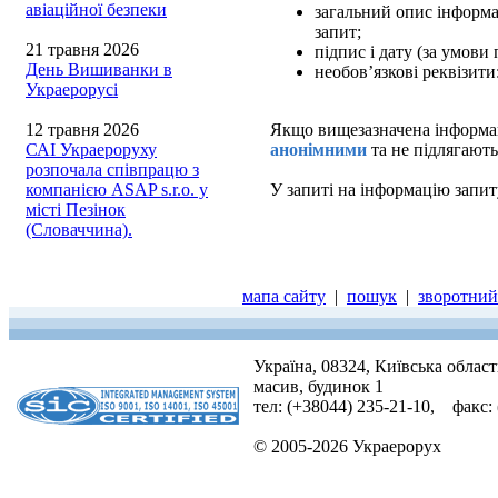
авіаційної безпеки
загальний опис інформац
запит;
21 травня 2026
підпис і дату (за умови
День Вишиванки в
необов’язкові реквізити
Украерорусі
12 травня 2026
Якщо вищезазначена інформаці
САІ Украероруху
анонімними
та не підлягають
розпочала співпрацю з
компанією ASAP s.r.o. у
У запиті на інформацію запит
місті Пезінок
(Словаччина).
мапа сайту
|
пошук
|
зворотний 
Україна, 08324, Київська облас
масив, будинок 1
тел: (+38044) 235-21-10, факс:
© 2005-2026 Украерорух