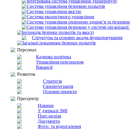
Інтегрована система управління Украероруху
Система управління безпекою польотів
Система управління якістю
Система екологічного управління
Система управління охороною здоров’я та безпекою
Система управління безпекою у системі організації
Інспекція безпеки польотів та якості
Структура та основні засади функціонування
Загальні показники безпеки польотів
Персонал
Кадрова політика
Управління персоналом
Вакансії
Розвиток
Стратегія
Євроінтеграція
Основні проекти
Пресцентр
Новини
У дзеркалі ЗМІ
Прес-релізи
Документи
Фото- та відеогалерея