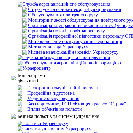
Служба аеронавігаційного обслуговування
Структура та основні засади функціонування
Обслуговування повітряного руху
Моніторинг якості обслуговування повітряного ру
Організація та управління використанням (менедж
Організація потоків повітряного руху
Організація професійної підготовки персоналу О
Метеорологічне обслуговування аеронавігації
Методична рада Украероруху
Місцева кваліфікаційна комісія Украероруху
Служба зв’язку, навігації та спостереження
Обслуговування аеронавігаційною інформацією
Украероцентр
Інші напрями
діяльності
Електронні комунікаційні послуги
Професійна підготовка
Медичне обслуговування
База відпочинку РСП «Київцентраеро» "Стріла"
Вплив об’єктів на польоти
Безпека польотів та системи управління
Політика Украероруху
Системи управління Украероруху