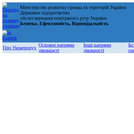
Міністерство розвитку громад та територій України
Державне підприємство
обслуговування повітряного руху України
Безпека. Ефективність. Відповідальність
Основні напрями
Інші напрями
Бе
Про Украерорух
діяльності
діяльності
си