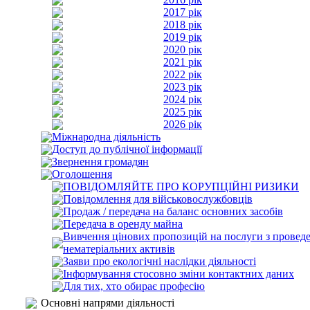
2017 рік
2018 рік
2019 рік
2020 рік
2021 рік
2022 рік
2023 рік
2024 рік
2025 рік
2026 рік
Міжнародна діяльність
Доступ до публічної інформації
Звернення громадян
Оголошення
ПОВІДОМЛЯЙТЕ ПРО КОРУПЦІЙНІ РИЗИКИ
Повідомлення для військовослужбовців
Продаж / передача на баланс основних засобів
Передача в оренду майна
Вивчення цінових пропозицій на послуги з проведе
нематеріальних активів
Заяви про екологічні наслідки діяльності
Інформування стосовно зміни контактних даних
Для тих, хто обирає професію
Основні напрями діяльності