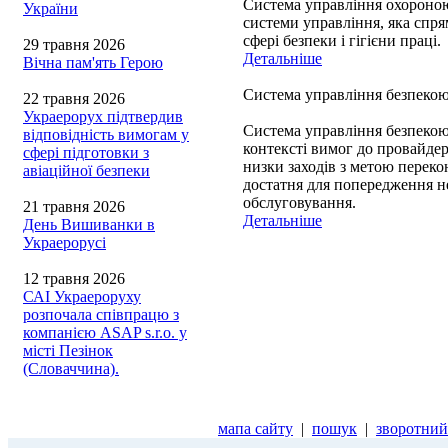
Система управління охороною
України
системи управління, яка спря
сфері безпеки і гігієни праці.
29 травня 2026
Детальніше
Вічна пам'ять Герою
Система управління безпекою 
22 травня 2026
Украерорух підтвердив
Система управління безпекою 
відповідність вимогам у
контексті вимог до провайдер
сфері підготовки з
низки заходів з метою переко
авіаційної безпеки
достатня для попередження н
обслуговування.
21 травня 2026
Детальніше
День Вишиванки в
Украерорусі
12 травня 2026
САІ Украероруху
розпочала співпрацю з
компанією ASAP s.r.o. у
місті Пезінок
(Словаччина).
мапа сайту
|
пошук
|
зворотний 