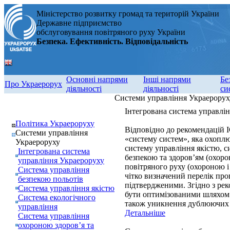
Міністерство розвитку громад та територій України
Державне підприємство
обслуговування повітряного руху України
Безпека. Ефективність. Відповідальність
Основні напрями
Інші напрями
Бе
Про Украерорух
діяльності
діяльності
си
Системи управління Украерорух
Інтегрована система управлі
Політика Украероруху
Відповідно до рекомендацій 
Системи управління
«систему систем», яка охоплю
Украероруху
систему управління якістю, 
Інтегрована система
безпекою та здоров’ям (охоро
управління Украероруху
повітряного руху (охороною і
Система управління
чітко визначений перелік про
безпекою польотів
підтвердженими. Згідно з ре
Система управління якістю
бути оптимізованими шляхом ї
Система екологічного
також уникнення дублюючих 
управління
Детальніше
Система управління
охороною здоров’я та