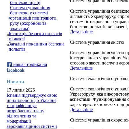
Система управління безпекою
безпекою праці
Система управління
Система управління безпекою 
безпекою у системі
діяльність Украероруху, спря
організації повітряного
системі інтегрованого управлі
руху (охороною та
безпекою польотів визначені,
захистом)
Детальніше
Інспекція безпеки польотів
та якості
Система управління якістю
Загальні показники безпеки
польотів
Система управління якістю пр
інтегрованого управління Ук
стосовно якості послуг з аер
наша сторінка на
Детальніше
Система екологічного управл
Новини
Система екологічного управл
17 липня 2026
Украероруху, яка використову
Іспанія підтверджує свою
аспектами. Функціонування с
прихильність до України
характеристик в межах підпри
та профінансує
Детальніше
розроблення плану
відновлення та
Система управління охороною
модернізації
аеронавігаційної системи