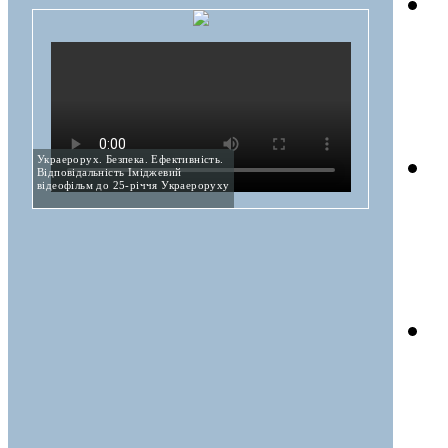
Украерорух. Безпека. Ефективність.
Відповідальність Іміджевий
відеофільм до 25-річчя Украероруху