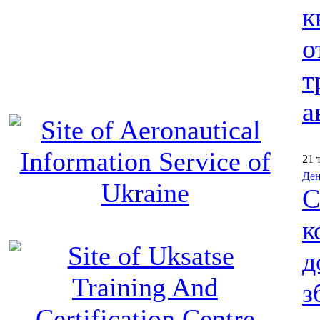
к
о
т
а
21 
Ден
С
к
д
з