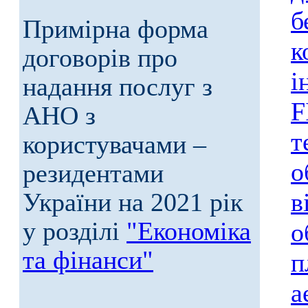
б
Примірна форма
к
договорів про
і
надання послуг з
F
АНО з
т
користувачами –
о
резидентами
України на 2021 рік
в
у розділі
"Економіка
о
та фінанси"
п
а