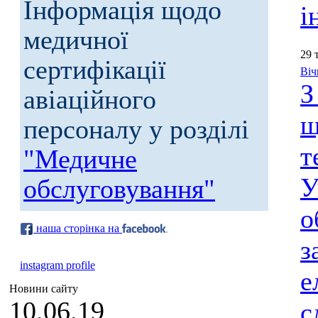
Інформація щодо
і
медичної
29 
сертифікації
Віч
З
авіаційного
щ
персоналу у розділі
т
"Медичне
У
обслуговування"
о
наша сторінка на
з
instagram profile
е
Новини сайту
10.06.19
с