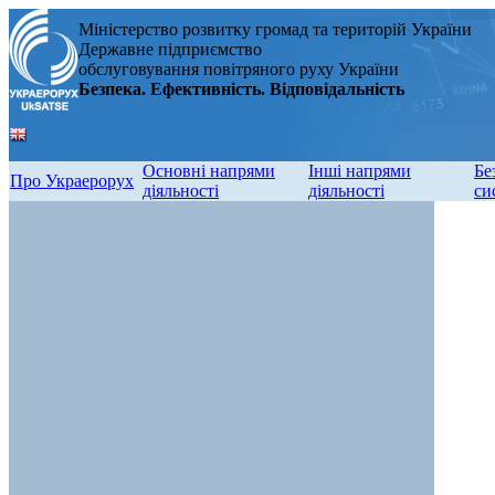
Міністерство розвитку громад та територій України
Державне підприємство
обслуговування повітряного руху України
Безпека. Ефективність. Відповідальність
Основні напрями
Інші напрями
Бе
Про Украерорух
діяльності
діяльності
си