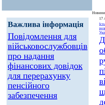
Новини
17 
Важлива інформація
Ісп
роз
Укр
Повідомлення для
Д
військовослужбовців
о
про надання
р
фінансових довідок
п
для перерахунку
в
пенсійного
щ
забезпечення
д