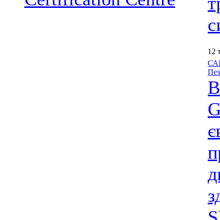
т
с
12 
САІ
Пез
В
G
є
п
д
з
S