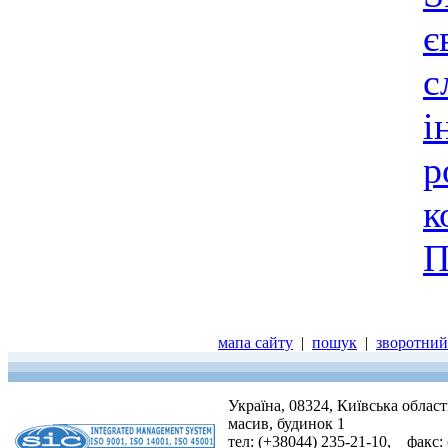
є
с
і
р
к
П
мапа сайту
|
пошук
|
зворотний 
Україна, 08324, Київська облас
масив, будинок 1
тел: (+38044) 235-21-10, факс: