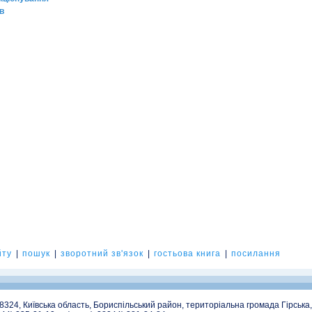
в
йту
|
пошук
|
зворотний зв'язок
|
гостьова книга
|
посилання
08324, Київська область, Бориспільський район, територіальна громада Гірська