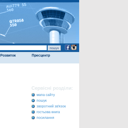
Розвиток
Пресцентр
Сервісні розділи:
мапа сайту
пошук
зворотний зв'язок
гостьова книга
посилання