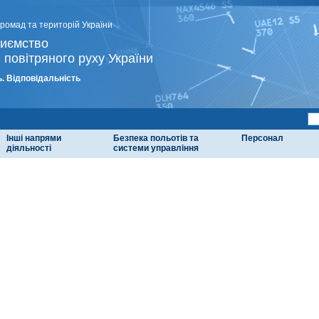
громад та територій України
риємство
 повітряного руху України
. Відповідальність
Інші напрями
Безпека польотів та
Персонал
діяльності
системи управління