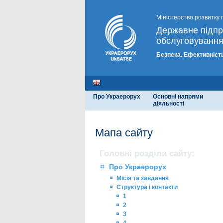
Міністерство розвитку 
Державне підп
обслуговування
Безпека. Ефективність
Про Украерорух
Основні напрями
діяльності
Мапа сайту
Головні розділи сайту:
Про Украерорух
Місія та завдання
Структура і контакти
1
2
3