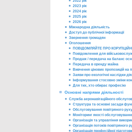
2022 рік
2023 рік
2024 рік
2025 рік
2026 рік
Міжнародна діяльність
Доступ до публічної інформації
Звернення громадян
Оголошення
ПОВІДОМЛЯЙТЕ ПРО КОРУПЦІЙН
Повідомлення для військовослу
Продаж / передача на баланс осн
Передача в оренду майна
Вивчення цінових пропозицій на п
Заяви про екологічні наслідки ді
Інформування стосовно зміни ко
Для тих, хто обирає професію
Основні напрями діяльності
Служба аеронавігаційного обслуго
Структура та основні засади фун
Обслуговування повітряного рух
Моніторинг якості обслуговуванн
Організація та управління викор
Організація потоків повітряного р
Організація професійної підгото