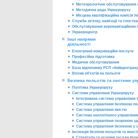
Метеорологічне обслуговування а
Методична рада Украероруху
Місцева кваліфікаційна комісія 
Служба зв’язку, навігації та спост
Обслуговування аеронавігаційною
Украероцентр
Інші напрями
діяльності
Електронні комунікаційні послуги
Професійна підготовка
Медичне обслуговування
База відпочинку РСП «Київцентраер
Вплив об’єктів на польоти
Безпека польотів та системи уп
Політика Украероруху
Системи управління Украероруху
Інтегрована система управління 
Система управління безпекою по
Система управління якістю
Система екологічного управління
Система управління охороною здо
Система управління безпекою у си
Інспекція безпеки польотів та якості
Структура та основні засади фун