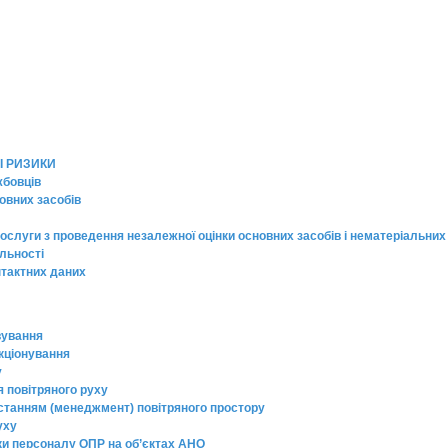
І РИЗИКИ
жбовців
овних засобів
ослуги з проведення незалежної оцінки основних засобів і нематеріальних
яльності
нтактних даних
вування
кціонування
у
я повітряного руху
истанням (менеджмент) повітряного простору
уху
вки персоналу ОПР на об’єктах АНО