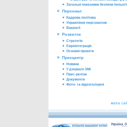
Загальні показники безпеки польоті
Персонал
Кадрова політика
Управління персоналом
Вакансії
Розвиток
Стратегія
Євроінтеграція
Основні проекти
Пресцентр
Новини
У дзеркалі ЗМІ
Прес-релізи
Документи
Фото- та відеогалерея
мапа са
Україна, 