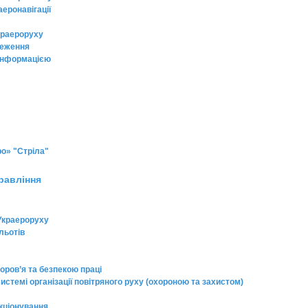
еронавігації
Украероруху
ереження
 інформацією
о» "Стріла"
равління
Украероруху
льотів
ров’я та безпекою праці
стемі організації повітряного руху (охороною та захистом)
кціонування