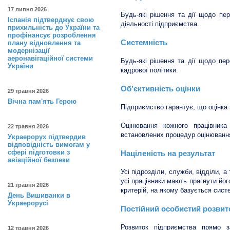
17 липня 2026
Будь-які рішення та дії щодо пе
Іспанія підтверджує свою
діяльності підприємства.
прихильність до України та
профінансує розроблення
Системність
плану відновлення та
модернізації
аеронавігаційної системи
Будь-які рішення та дії щодо пе
України
кадрової політики.
Об’єктивність оцінки
29 травня 2026
Вічна пам'ять Герою
Підприємство гарантує, що оцінка 
Оцінювання кожного працівника
22 травня 2026
встановлених процедур оцінювання
Украерорух підтвердив
відповідність вимогам у
сфері підготовки з
Націленість на результат
авіаційної безпеки
Усі підрозділи, служби, відділи, а
усі працівники мають прагнути йог
21 травня 2026
критерій, на якому базується сист
День Вишиванки в
Украерорусі
Постійний особистий розвито
Розвиток підприємства прямо з
12 травня 2026