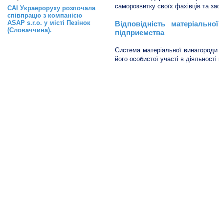
саморозвитку своїх фахівців та за
САІ Украероруху розпочала
співпрацю з компанією
ASAP s.r.o. у місті Пезінок
Відповідність матеріально
(Словаччина).
підприємства
Система матеріальної винагороди 
його особистої участі в діяльності