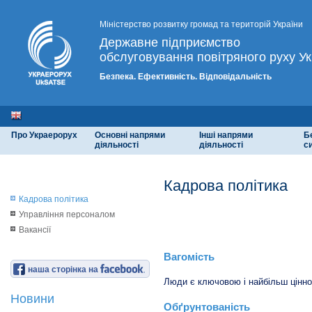
Міністерство розвитку громад та територій України
Державне підприємство
обслуговування повітряного руху Ук
Безпека. Ефективність. Відповідальність
Про Украерорух
Основні напрями
Інші напрями
Б
діяльності
діяльності
с
Кадрова політика
Кадрова політика
Управління персоналом
Принципи кадрової політик
Вакансії
Вагомість
наша сторінка на
Люди є ключовою і найбільш цінн
Новини
Обґрунтованість