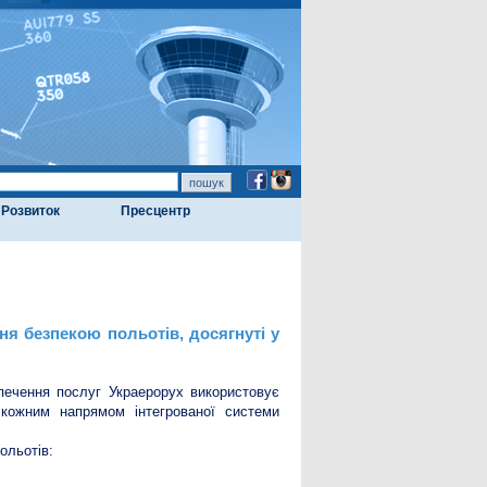
Розвиток
Пресцентр
ня безпекою польотів, досягнуті у
зпечення послуг Украерорух використовує
а кожним напрямом інтегрованої системи
ольотів: