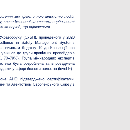
ношення між фактичною кількістю подій,
у, класифікованої за класами серйозності
ня за період, що оцінюється.
 Украероруху (СУБП), проведеного у 2020
ellence in Safety Management Systems
ає вимогам Додатку 19 до Конвенції про
 увійшов до групи провідних провайдерів
C, 70–79%). Група міжнародних експертів
ю, яка була розроблена та впроваджена
арти у сфері безпеки польотів (level E).
існе АНО підтверджено сертифікатами,
їни та Агентством Європейського Союзу з