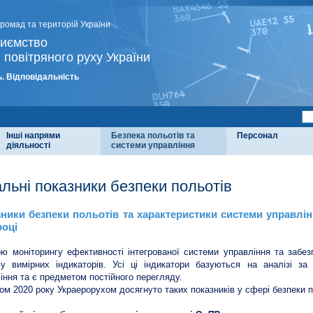
громад та територій України
риємство
 повітряного руху України
. Відповідальність
Інші напрями
Безпека польотів та
Персонал
діяльності
системи управління
альні показники безпеки польотів
ники безпеки польотів та характеристики системи управлін
році
ю моніторингу ефективності інтегрованої системи управління та забе
у вимірних індикаторів. Усі ці індикатори базуються на аналізі з
іння та є предметом постійного перегляду.
ом 2020 року Украерорухом досягнуто таких показників у сфері безпеки п