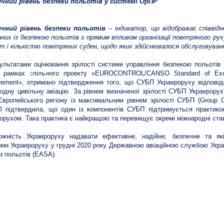
чний рівень безпеки польотів у системі ОрПР
чний рівень безпеки польотів
– індикатор, що відображає співвід
аних із безпекою польотів з прямим впливом організації повітряного рух
іт і кількістю повітряних суден, щодо яких здійснювалося обслуговуван
ультатами оцінювання зрілості системи управління безпекою польотів
в рамках спільного проекту «EUROCONTROL/CANSO Standard of Exc
ement», отримано підтвердження того, що СУБП Украероруху відповід
одну цивільну авіацію. За рівнем визначеної зрілості СУБП Украерорух
Європейського регіону із максимальним рівнем зрілості СУБП (Group 
 підтвердила, що один із компонентів СУБП підтримується практико
орухом. Така практика є найкращою та перевищує окремі міжнародні станд
ожність Украероруху надавати ефективне, надійне, безпечне та як
ми Украероруху у грудні 2020 року Державною авіаційною службою Укра
и польотів (EASA).