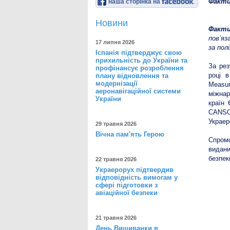
Факти
наша сторінка на
Новини
Факти
пов’яз
17 липня 2026
за пол
Іспанія підтверджує свою
прихильність до України та
За рез
профінансує розроблення
році 
плану відновлення та
модернізації
Measur
аеронавігаційної системи
міжнар
України
країн 
CANSO
Украер
29 травня 2026
Вічна пам'ять Герою
Спром
видани
безпек
22 травня 2026
Украерорух підтвердив
відповідність вимогам у
сфері підготовки з
авіаційної безпеки
21 травня 2026
День Вишиванки в