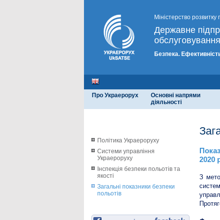
Міністерство розвитку 
Державне підп
обслуговування
Безпека. Ефективність
Про Украерорух
Основні напрями
діяльності
Заг
Політика Украероруху
Показ
Системи управління
Украероруху
2020 
Інспекція безпеки польотів та
якості
З мето
систем
Загальні показники безпеки
польотів
управл
Протяг