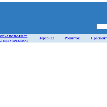
зпека польотів та
Персонал
Розвиток
Пресцент
стеми управління