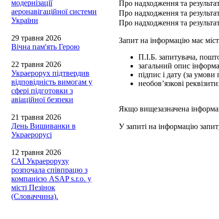
модернізації
Про надходження та результат
аеронавігаційної системи
Про надходження та результат
України
Про надходження та результат
29 травня 2026
Запит на інформацію має міст
Вічна пам'ять Герою
П.І.Б. запитувача, пошт
22 травня 2026
загальний опис інформац
Украерорух підтвердив
підпис і дату (за умови
відповідність вимогам у
необов’язкові реквізити
сфері підготовки з
авіаційної безпеки
Якщо вищезазначена інформаці
21 травня 2026
День Вишиванки в
У запиті на інформацію запит
Украерорусі
12 травня 2026
САІ Украероруху
розпочала співпрацю з
компанією ASAP s.r.o. у
місті Пезінок
(Словаччина).