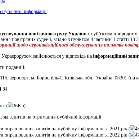
цію
"
 публічної інформації
"
ї
луговування повітряного руху України
є суб’єктом природних 
ання повітряних суден і, згідно з пунктом 4 частини 1 статті 13
ормації щодо аеронавігаційного обслуговування польотів повіт
 Украерорухом здійснюється у відповідь на
інформаційний запи
ти поданий:
 115, аеропорт, м. Бориспіль-1, Київська обл., Україна, 08301 (на
4 84
ію:
(
36Kb)
гляд запитів на отримання публічної інформації
и опрацювання запитів на публічну інформацію за 2021 рік (
4
и опрацювання запитів на публічну інформацію за 2022 рік (
4