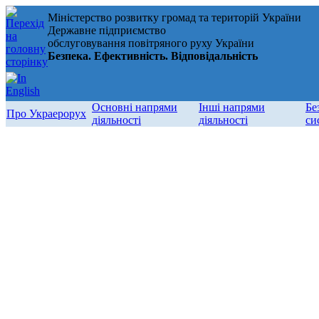
Міністерство розвитку громад та територій України
Державне підприємство
обслуговування повітряного руху України
Безпека. Ефективність. Відповідальність
Основні напрями
Інші напрями
Бе
Про Украерорух
діяльності
діяльності
си