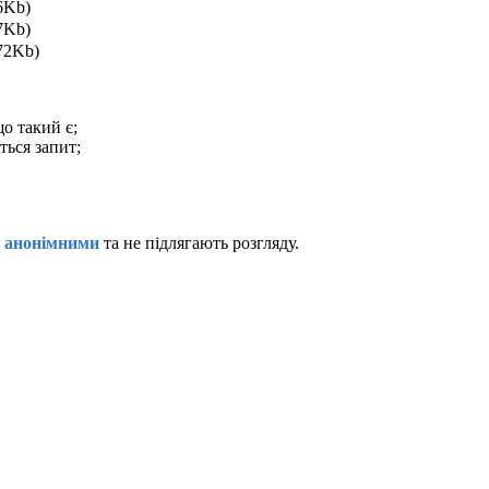
6Kb)
7Kb)
72Kb)
о такий є;
ться запит;
я
анонімними
та не підлягають розгляду.