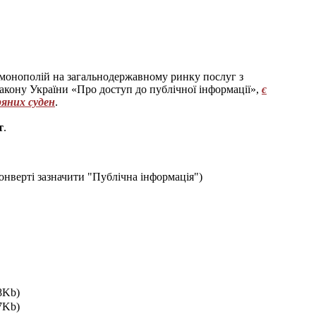
монополій на загальнодержавному ринку послуг з
 Закону України «Про доступ до публічної інформації»,
є
ряних суден
.
т
.
 конверті зазначити "Публічна інформація")
8Kb)
7Kb)