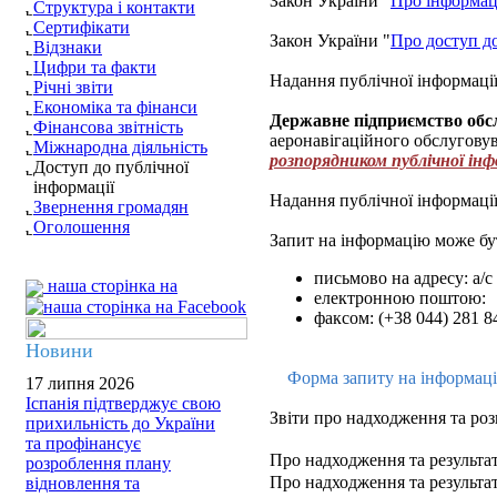
Закон України "
Про інформа
Структура і контакти
Сертифікати
Закон України "
Про доступ до
Відзнаки
Цифри та факти
Надання публічної інформаці
Річні звіти
Економіка та фінанси
Державне підприємство обс
Фінансова звітність
аеронавігаційного обслуговув
Міжнародна діяльність
розпорядником публічної інф
Доступ до публічної
інформації
Надання публічної інформації
Звернення громадян
Оголошення
Запит на інформацію може бу
письмово на адресу: а/с
наша сторінка на
електронною поштою:
факсом: (+38 044) 281 8
Новини
Форма запиту на інформац
17 липня 2026
Іспанія підтверджує свою
Звіти про надходження та роз
прихильність до України
та профінансує
Про надходження та результат
розроблення плану
Про надходження та результат
відновлення та