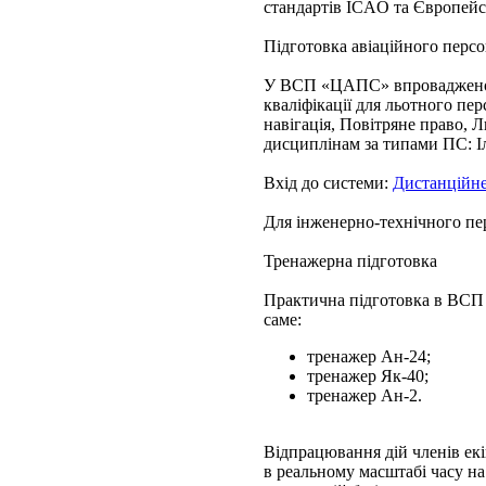
стандартів ICAO та Європейс
Підготовка авіаційного пе
У ВСП «ЦАПС» впроваджено с
кваліфікації для льотного пе
навігація, Повітряне право, 
дисциплінам за типами ПС: Іл
Вхід до системи:
Дистанційне
Для інженерно-технічного пе
Тренажерна підготовка
Практична підготовка в ВСП
саме:
тренажер Ан-24;
тренажер Як-40;
тренажер Ан-2.
Відпрацювання дій членів ек
в реальному масштабі часу на