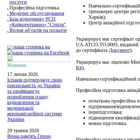
послуги
Навчально-сертифікацій
Професійна підготовка
тренажерні центри регіо
Медичне обслуговування
Харків);
База відпочинку РСП
Центр авіаційної підгот
«Київцентраеро» "Стріла"
Вплив об’єктів на польоти
Украерорух має сертифікат ор
UA.ATCO.TO.0003, виданий 
наша сторінка на
до сертифіката
Документ
).
Украерорух має ліцензію Міні
Новини
Kb
).
17 липня 2026
Навчально-сертифікаційний 
Іспанія підтверджує свою
прихильність до України
Професійна підготовка авіац
та профінансує
розроблення плану
початкова професійна п
відновлення та
підтримання/відновлення
модернізації
перепідготовка;
аеронавігаційної системи
підвищення кваліфікації
України
мовна підготовка.
29 травня 2026
Вічна пам'ять Герою
Професійна підготовка органі