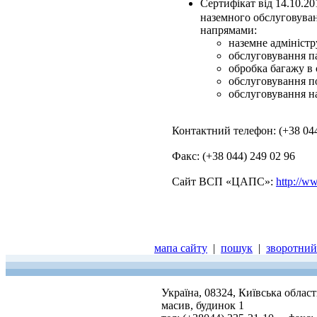
Сертифікат від 14.10.2
наземного обслуговуван
напрямами:
наземне адміністр
обслуговування п
обробка багажу в с
обслуговування по
обслуговування на
Контактний телефон: (+38 044
Факс: (+38 044) 249 02 96
Сайт ВСП «ЦАПС»:
http://w
мапа сайту
|
пошук
|
зворотний 
Україна, 08324, Київська облас
масив, будинок 1