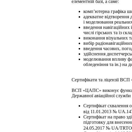
елементній базі, а саме:
комп’ютерна графіка ши
адекватне відтворення д
і моделювання реальни
введення навігаційних і
числі гірських та із ск
виконання візуальних т
вибір радіонавігаційни
введення часових, пого
здійснення диспетчерсь
моделювання впливу факт
обледеніння та ін.) на 
Сертифікати та ліцензії ВС
ВСП «ЦАПС» виконує функції 
Державної авіаційної служби
Сертифікат схвалення о
від 11.01.2013 № UA.147
Сертифікат на право зд
підготовку для внесенн
24.05.2017 № UA/TRTO-00