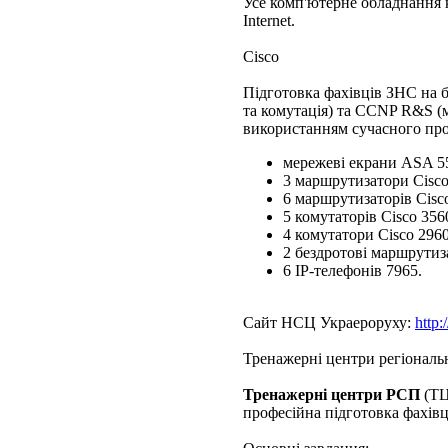
Усе комп'ютерне обладнання 
Internet.
Cisco
Підготовка фахівців ЗНС на 
та комутація) та CCNP R&S (м
використанням сучасного прог
мережеві екрани ASA 5
3 маршрутизатори Cisco
6 маршрутизаторів Cisco
5 комутаторів Cisco 356
4 комутатори Cisco 2960
2 бездротові маршрути
6 ІР-телефонів 7965.
Сайт НСЦ Украероруху:
http:
Тренажерні центри регіональ
Тренажерні центри РСП
(ТЦ
професійна підготовка фахівц