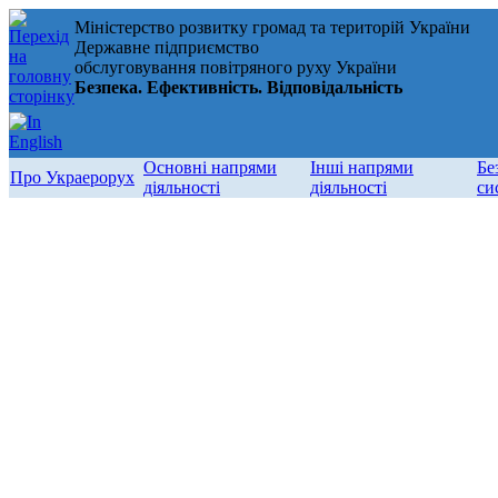
Міністерство розвитку громад та територій України
Державне підприємство
обслуговування повітряного руху України
Безпека. Ефективність. Відповідальність
Основні напрями
Інші напрями
Бе
Про Украерорух
діяльності
діяльності
си