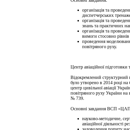
Основні завдання:
організація та проведе
диспетчерських тренаже
організація та проведе
знань та практичних на
організація та проведе
вимоги стосовно рівнів
проведення моделювання
повітряного руху.
Центр авіаційної підготовки т
Відокремлений структурний п
було утворено в 2014 році н
центр цивільної авіації Укр
повітряного руху України на 
№ 739.
Основні завдання ВСП «ЦА
науково-методичне, сер
авіаційної діяльності р
задоволення попиту насе