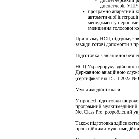
диспетчерський р
диспетчерів УПР;
програмно апаратний ко
автоматичної інтеграції
менеджменту перонами, 
зменшення голосової к
При цьому НСЦ підтримує зв'
завжди готові допомогти з пр
Підготовка з авіаційної безпе
НСЦ Украероруху здійснює під
Державною авіаційною служ
(сертифікат від 15.11.2022 
Мультимедійні класи
У процесі підготовки широко
програмний мультимедійний 
Net Class Pro, розроблений у
Також підготовка здійснюєтьс
проекційними мультимедійни