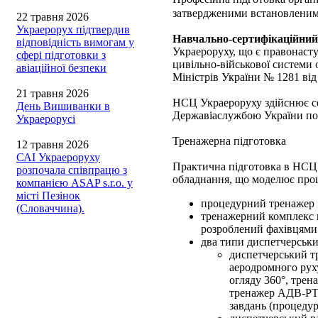
затвердженими встановленим
22 травня 2026
Украерорух підтвердив
Навчально-сертифікаційний
відповідність вимогам у
Украероруху, що є правонаст
сфері підготовки з
цивільно-військової системи 
авіаційної безпеки
Міністрів України № 1281 від
21 травня 2026
НСЦ Украероруху здійснює се
День Вишиванки в
Державіаслужбою України п
Украерорусі
Тренажерна підготовка
12 травня 2026
САІ Украероруху
Практична підготовка в НСЦ 
розпочала співпрацю з
обладнання, що моделює проце
компанією ASAP s.r.o. у
місті Пезінок
процедурний тренажер «R
(Словаччина).
тренажерний комплекс 
розроблений фахівцям
два типи диспетчерськи
диспетчерський т
аеродромного рух
огляду 360°, трен
тренажер АДВ-РТТ
завдань (процедур