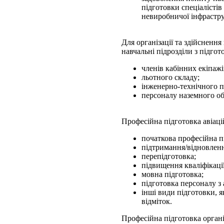
підготовки спеціалістів 
невиробничої інфрастр
Для організації та здійснен
навчальні підрозділи з підгот
членів кабінних екіпажі
льотного складу;
інженерно-технічного п
персоналу наземного о
Професійна підготовка авіац
початкова професійна п
підтримання/відновлення
перепідготовка;
підвищення кваліфікації
мовна підготовка;
підготовка персоналу з 
інші види підготовки, я
відміток.
Професійна підготовка органі