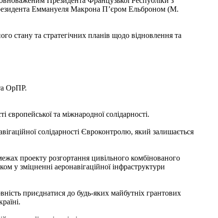
уповноваженим Президента Французької Республіки з
Президента Еммануеля Макрона П’єром Ельброном (M.
го стану та стратегічних планів щодо відновлення та
та ОрПР.
і європейської та міжнародної солідарності.
вігаційної солідарності Євроконтролю, який залишається
 межах проекту розгортання цивільного комбінованого
ком у зміцненні аеронавігаційної інфраструктури
вність приєднатися до будь-яких майбутніх грантових
раїні.