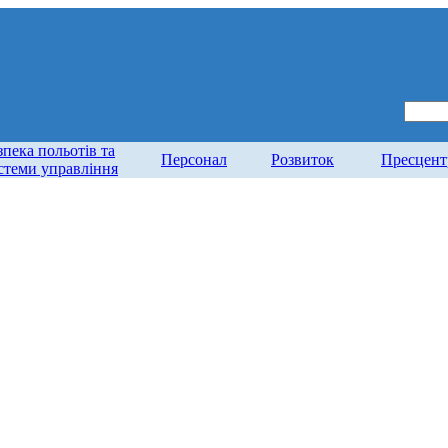
зпека польотів та
Персонал
Розвиток
Пресцент
стеми управління