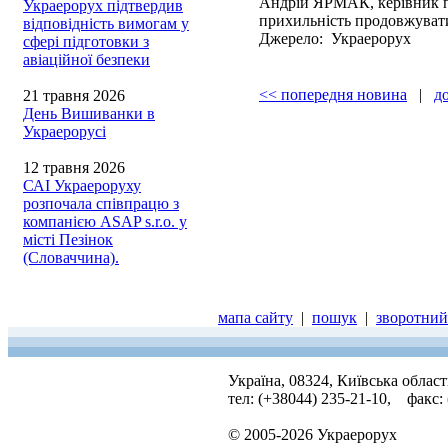
Андрій ЯРМАК, керівник пі
Украерорух підтвердив
прихильність продовжувати
відповідність вимогам у
Джерело: Украерорух
сфері підготовки з
авіаційної безпеки
<< попередня новина
|
д
21 травня 2026
День Вишиванки в
Украерорусі
12 травня 2026
САІ Украероруху
розпочала співпрацю з
компанією ASAP s.r.o. у
місті Пезінок
(Словаччина).
мапа сайту
|
пошук
|
зворотний 
Україна, 08324, Київська облас
тел: (+38044) 235-21-10, факс:
© 2005-2026 Украерорух