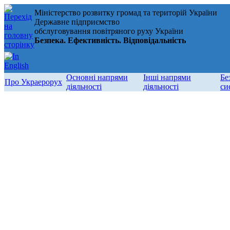
Міністерство розвитку громад та територій України
Державне підприємство
обслуговування повітряного руху України
Безпека. Ефективність. Відповідальність
Основні напрями
Інші напрями
Бе
Про Украерорух
діяльності
діяльності
си