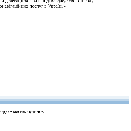
делегації за візит і підтверджує свою тверду
навігаційних послуг в Україні.»
рорух» масив, будинок 1