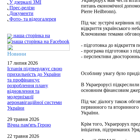
Украерорух мав честь віта
У дзеркалі ЗМІ
питань економічної допомо
Прес-релізи
Pierre Heilbronn).
Документи
Фото- та відеогалерея
Під час зустрічі керівник
відкриття українського неб
Ключовими темами обговор
наша сторінка на
- підготовка до відкриття п
- програма підготовки з пі
Новини
- перспективи двосторонньо
17 липня 2026
Іспанія підтверджує свою
Особливу увагу було приділ
прихильність до України
та профінансує
В Украерорусі підкреслили
розроблення плану
основним фінансовим джере
відновлення та
модернізації
Під час діалогу також обг
аеронавігаційної системи
первинного та вторинного 
України
України.
29 травня 2026
Крім того, Украерорух пре
Вічна пам'ять Герою
ініціатив, підтриманих Уря
22 травня 2026