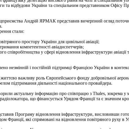
ти французьку делегацію високого рівня на чолі зі спеціальним 
ги та відбудови України та спеціальним представником Офісу 
 підприємства Андрій ЯРМАК представив вичерпний огляд поточно
а.
ення стали:
овітряного простору України для цивільної авіації;
дтримання компетентності авіадиспетчерів;
го співробітництва у сфері відновлення інфраструктури авіації 
ено незмінній і постійній підтримці Францією України в контекст
 життєво важливу роль Європейського фонду добровільної аерона
лом підтримання діяльності національного провайдера.
оворили актуальну інформацію про співпрацю з Thales, зокрема у
радіолокатора, що фінансується Урядом Франції та є значним кро
дставив Програму відновлення інфраструктури, висловивши гото
дом Франції, які спрямовані на відновлення повітряного руху в Ук