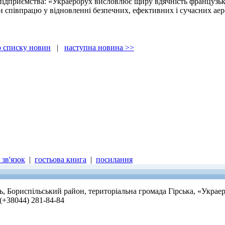
дприємства: «Украерорух висловлює щиру вдячність французькій 
 співпрацю у відновленні безпечних, ефективних і сучасних аеро
о списку новин
|
наступна новина >>
зв'язок
|
гостьова книга
|
посилання
ть, Бориспільський район, територіальна громада Гірська, «Украе
 (+38044) 281-84-84