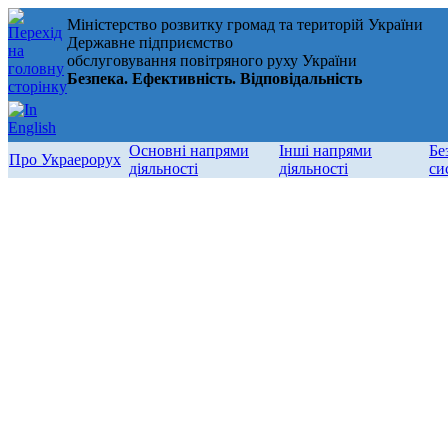
Міністерство розвитку громад та територій України
Державне підприємство
обслуговування повітряного руху України
Безпека. Ефективність. Відповідальність
Основні напрями
Інші напрями
Бе
Про Украерорух
діяльності
діяльності
си