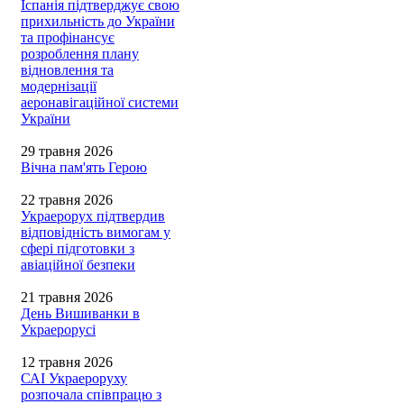
Іспанія підтверджує свою
прихильність до України
та профінансує
розроблення плану
відновлення та
модернізації
аеронавігаційної системи
України
29 травня 2026
Вічна пам'ять Герою
22 травня 2026
Украерорух підтвердив
відповідність вимогам у
сфері підготовки з
авіаційної безпеки
21 травня 2026
День Вишиванки в
Украерорусі
12 травня 2026
САІ Украероруху
розпочала співпрацю з