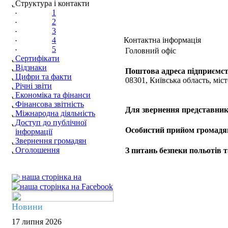
Структура і контакти
1
2
3
4
Контактна інформація
5
Головний офіс
Сертифікати
Відзнаки
Поштова адреса підприємст
Цифри та факти
08301, Київська область, міст
Річні звіти
Економіка та фінанси
Фінансова звітність
Для звернення представник
Міжнародна діяльність
Доступ до публічної
Особистий прийом громадя
інформації
Звернення громадян
Оголошення
З питань безпеки польотів т
наша сторінка на
Новини
17 липня 2026