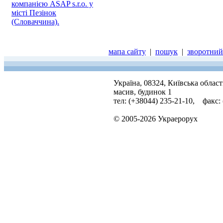
компанією ASAP s.r.o. у
місті Пезінок
(Словаччина).
мапа сайту
|
пошук
|
зворотний 
Україна, 08324, Київська облас
масив, будинок 1
тел: (+38044) 235-21-10, факс:
© 2005-2026 Украерорух