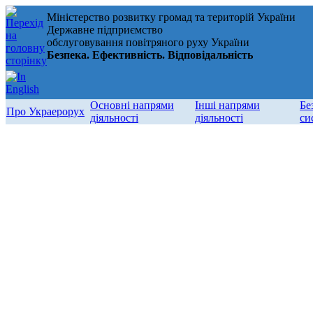
Міністерство розвитку громад та територій України
Державне підприємство
обслуговування повітряного руху України
Безпека. Ефективність. Відповідальність
Основні напрями
Інші напрями
Бе
Про Украерорух
діяльності
діяльності
си