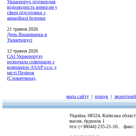
Украерорух підтвердив
відповідність вимогам у
сфері підготовки з
авіаційної безпеки
21 травня 2026
День Вишиванки в
Украерорусі
12 травня 2026
САІ Украероруху
розпочала співпрацю з
компанією ASAP s.r.o. у
місті Пезінок
(Словаччина).
мапа сайту
|
пошук
|
зворотний 
Україна, 08324, Київська облас
масив, будинок 1
тел: (+38044) 235-21-10, факс: