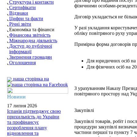
Договір про надання послуг 
Структура і контакти
фізичними особами-резидента
Сертифікати
Відзнаки
Договір укладається не більше
Цифри та факти
Річні звіти
У разі укладання користувач
Економіка та фінанси
обліку повітряного руху управ
Фінансова звітність
Міжнародна діяльність
Примірна форма договорів пр
Доступ до публічної
інформації
Звернення громадян
Для юридичних осіб на 
Оголошення
Для фізичних осіб на 20
наша сторінка на
З урахуванням Наказу Президе
повітряного простору над Ук
Новини
17 липня 2026
Закупівлі
Іспанія підтверджує свою
прихильність до України
Закупівлі товарів, робіт і п
та профінансує
процедури закупівлі визначают
розроблення плану
частини першої та пункту 7 ч
відновлення та