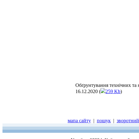
Обґрунтування технічних та я
16.12.2020 (
259 Kb
)
мапа сайту
|
пошук
|
зворотний 