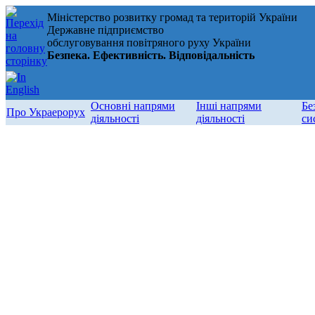
Міністерство розвитку громад та територій України
Державне підприємство
обслуговування повітряного руху України
Безпека. Ефективність. Відповідальність
Основні напрями
Інші напрями
Бе
Про Украерорух
діяльності
діяльності
си