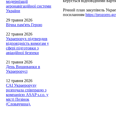
керується відповідними варт
модернізації
аеронавігаційної системи
Річний план закупівель Украе
України
посиланням
https://prozorro.go
29 травня 2026
Вічна пам'ять Герою
22 травня 2026
Украерорух підтвердив
відповідність вимогам у
сфері підготовки з
авіаційної безпеки
21 травня 2026
День Вишиванки в
Украерорусі
12 травня 2026
САІ Украероруху
розпочала співпрацю з
компанією ASAP s.r.o. у
місті Пезінок
(Словаччина).