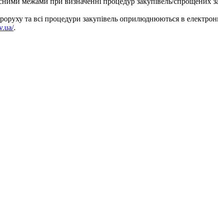
існими межами при визначенні процедур закупівель/спрощених за
роруху та всі процедури закупівель оприлюднюються в електронні
v.ua/
.