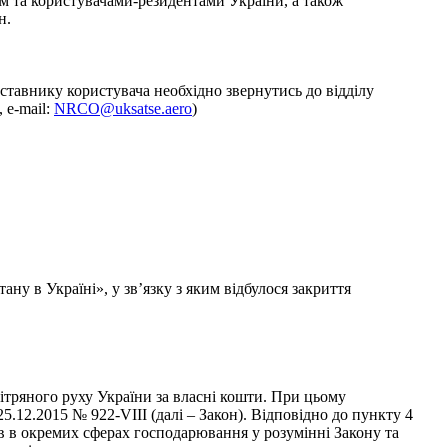
м та користувачами-резидентами України, а також
н.
тавнику користувача необхідно звернутись до відділу
 е-mail:
NRCO@uksatse.aero
)
у в Україні», у зв’язку з яким відбулося закриття
ітряного руху України за власні кошти. При цьому
5.12.2015 № 922-VIII (далі – Закон). Відповідно до пункту 4
в в окремих сферах господарювання у розумінні Закону та