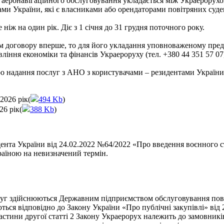
з аеронавігаційного обслуговування укладається між Украерорухо
ми України, які є власниками або орендаторами повітряних суде
 ніж на один рік. Діє з 1 січня до 31 грудня поточного року.
ем договору вперше, то для його укладання уповноваженому предс
ління економіки та фінансів Украероруху (тел. +380 44 351 57 07,
о надання послуг з АНО з користувачами – резидентами України
2026 рік(
494 Kb
)
26 рік(
388 Kb
)
нта України від 24.02.2022 №64/2022 «Про введення воєнного стан
раїною на невизначений термін.
ослуг здійснюються Державним підприємством обслуговування пов
ься відповідно до Закону України «Про публічні закупівлі» від 2
астини другої статті 2 Закону Украерорух належить до замовникі