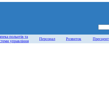
зпека польотів та
Персонал
Розвиток
Пресцент
стеми управління