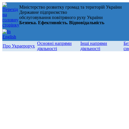
Міністерство розвитку громад та територій України
Державне підприємство
обслуговування повітряного руху України
Безпека. Ефективність. Відповідальність
Основні напрями
Інші напрями
Бе
Про Украерорух
діяльності
діяльності
си