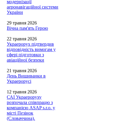
модернізації
аеронавігаційної системи
України
29 травня 2026
Вічна пам'ять Герою
22 травня 2026
Украерорух підтвердив
відповідність вимогам у
сфері підготовки з
авіаційної безпеки
21 травня 2026
День Вишиванки в
Украерорусі
12 травня 2026
САІ Украероруху
розпочала співпрацю з
компанією ASAP s.r.o. у
місті Пезінок
(Словаччина).