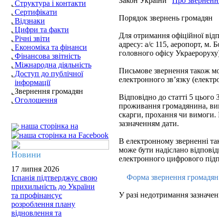
Закон України "
Про зверненн
Структура і контакти
Сертифікати
Порядок звернень громадян
Відзнаки
Цифри та факти
Для отримання офіційної відп
Річні звіти
адресу: а/с 115, аеропорт, м. 
Економіка та фінанси
головного офісу Украероруху)
Фінансова звітність
Міжнародна діяльність
Письмове звернення також мож
Доступ до публічної
електронного зв’язку (електр
інформації
Звернення громадян
Відповідно до статті 5 цього З
Оголошення
проживання громадянина, вик
скарги, прохання чи вимоги.
зазначенням дати.
наша сторінка на
В електронному зверненні так
може бути надіслано відповідь
Новини
електронного цифрового підп
17 липня 2026
Форма звернення громадя
Іспанія підтверджує свою
прихильність до України
У разі недотримання зазначен
та профінансує
розроблення плану
відновлення та