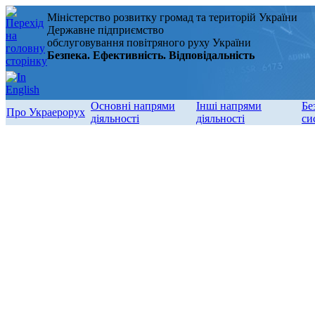
Міністерство розвитку громад та територій України
Державне підприємство
обслуговування повітряного руху України
Безпека. Ефективність. Відповідальність
Основні напрями
Інші напрями
Бе
Про Украерорух
діяльності
діяльності
си