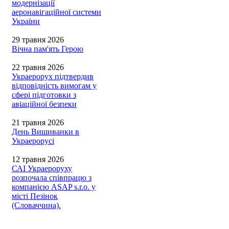
модернізації
аеронавігаційної системи
України
29 травня 2026
Вічна пам'ять Герою
22 травня 2026
Украерорух підтвердив
відповідність вимогам у
сфері підготовки з
авіаційної безпеки
21 травня 2026
День Вишиванки в
Украерорусі
12 травня 2026
САІ Украероруху
розпочала співпрацю з
компанією ASAP s.r.o. у
місті Пезінок
(Словаччина).