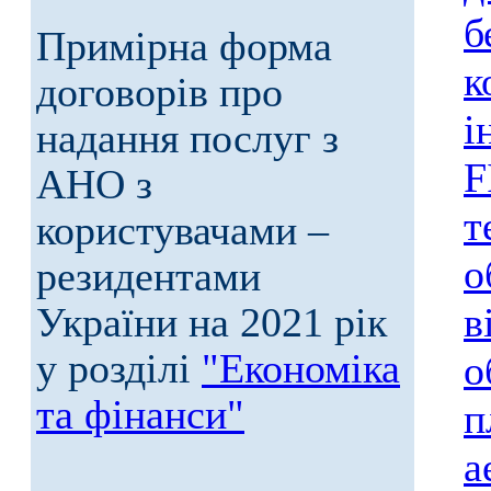
б
Примірна форма
к
договорів про
і
надання послуг з
F
АНО з
т
користувачами –
о
резидентами
України на 2021 рік
в
у розділі
"Економіка
о
та фінанси"
п
а