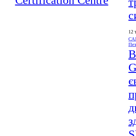
т
с
12 
САІ
Пез
В
G
є
п
д
з
S