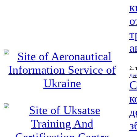
к
о
т
а
21 
Ден
С
к
д
з