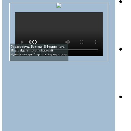
Украерорух. Безпека. Ефективність.
Відповідальність Іміджевий
відеофільм до 25-річчя Украероруху