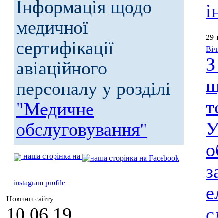
Інформація щодо
і
медичної
29 
сертифікації
Віч
З
авіаційного
щ
персоналу у розділі
т
"Медичне
У
обслуговування"
о
наша сторінка на
з
instagram profile
е
Новини сайту
10.06.19
с