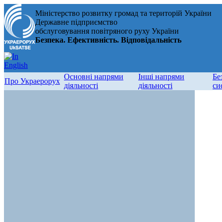
Міністерство розвитку громад та територій України
Державне підприємство
обслуговування повітряного руху України
Безпека. Ефективність. Відповідальність
Основні напрями
Інші напрями
Бе
Про Украерорух
діяльності
діяльності
си