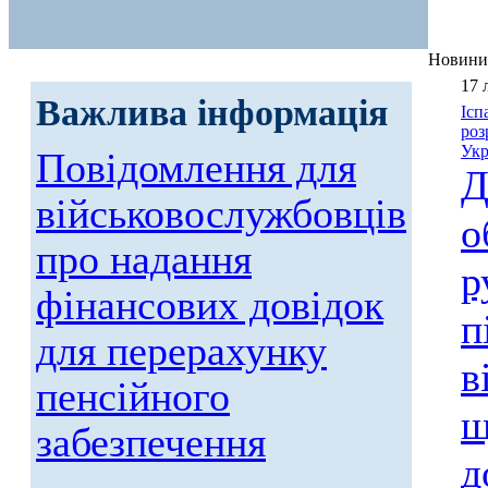
Новини
17 
Важлива інформація
Ісп
роз
Укр
Повідомлення для
Д
військовослужбовців
о
про надання
р
фінансових довідок
п
для перерахунку
в
пенсійного
щ
забезпечення
д