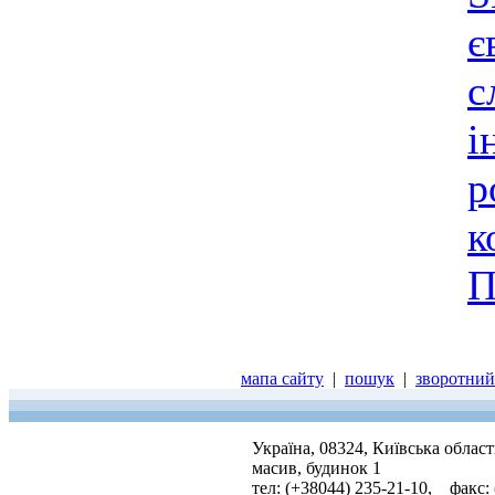
є
с
і
р
к
П
мапа сайту
|
пошук
|
зворотний 
Україна, 08324, Київська облас
масив, будинок 1
тел: (+38044) 235-21-10, факс: