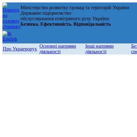
Міністерство розвитку громад та територій України
Державне підприємство
обслуговування повітряного руху України
Безпека. Ефективність. Відповідальність
Основні напрями
Інші напрями
Бе
Про Украерорух
діяльності
діяльності
си