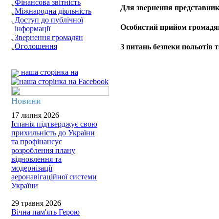
Фінансова звітність
Для звернення представник
Міжнародна діяльність
Доступ до публічної
Особистий прийом громадя
інформації
Звернення громадян
Оголошення
З питань безпеки польотів т
наша сторінка на
Новини
17 липня 2026
Іспанія підтверджує свою
прихильність до України
та профінансує
розроблення плану
відновлення та
модернізації
аеронавігаційної системи
України
29 травня 2026
Вічна пам'ять Герою