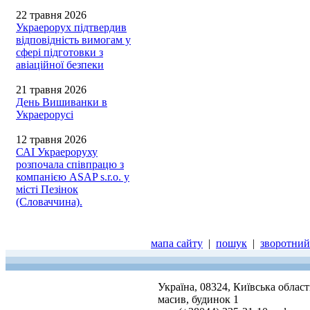
22 травня 2026
Украерорух підтвердив
відповідність вимогам у
сфері підготовки з
авіаційної безпеки
21 травня 2026
День Вишиванки в
Украерорусі
12 травня 2026
САІ Украероруху
розпочала співпрацю з
компанією ASAP s.r.o. у
місті Пезінок
(Словаччина).
мапа сайту
|
пошук
|
зворотний 
Україна, 08324, Київська облас
масив, будинок 1