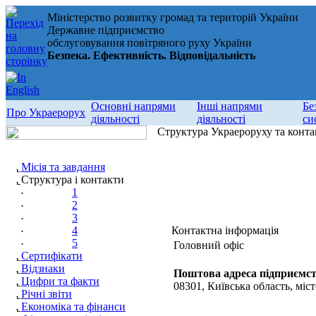
Міністерство розвитку громад та територій України
Державне підприємство
обслуговування повітряного руху України
Безпека. Ефективність. Відповідальність
Основні напрями
Інші напрями
Бе
Про Украерорух
діяльності
діяльності
си
Структура Украероруху та конта
Місія та завдання
Структура і контакти
1
2
3
4
Контактна інформація
5
Головний офіс
Сертифікати
Відзнаки
Поштова адреса підприємст
Цифри та факти
08301, Київська область, міст
Річні звіти
Економіка та фінанси