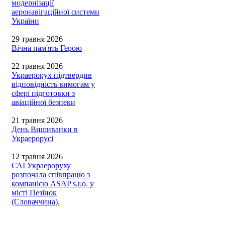
модернізації
аеронавігаційної системи
України
29 травня 2026
Вічна пам'ять Герою
22 травня 2026
Украерорух підтвердив
відповідність вимогам у
сфері підготовки з
авіаційної безпеки
21 травня 2026
День Вишиванки в
Украерорусі
12 травня 2026
САІ Украероруху
розпочала співпрацю з
компанією ASAP s.r.o. у
місті Пезінок
(Словаччина).