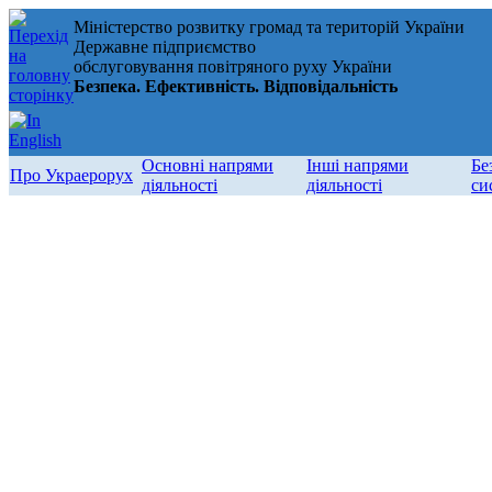
Міністерство розвитку громад та територій України
Державне підприємство
обслуговування повітряного руху України
Безпека. Ефективність. Відповідальність
Основні напрями
Інші напрями
Бе
Про Украерорух
діяльності
діяльності
си