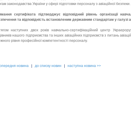
гам законодавства України у сфері підготовки персоналу з авіаційної безпеки.
имання сертифіката підтверджує відповідний рівень організації навч
зпечення та відповідність встановленим державним стандартам у галузі ав
тягом наступних двох років навчально-сертифікаційний центр Украерору
івників нашого підприємства та інших авіаційних підприємств з питань авіац
жного рівня професійної компетентності персоналу.
попередня новина
|
до списку новин
|
наступна новина >>