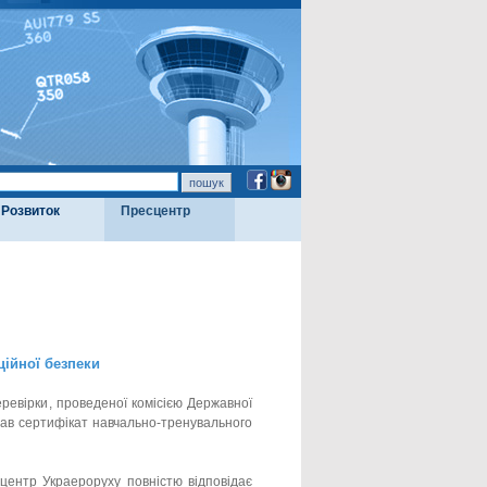
Розвиток
Пресцентр
ційної безпеки
ревірки, проведеної комісією Державної
имав сертифікат навчально-тренувального
 центр Украероруху повністю відповідає