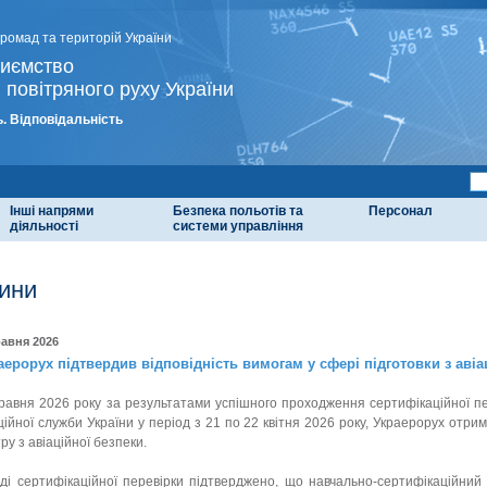
громад та територій України
риємство
 повітряного руху України
. Відповідальність
Інші напрями
Безпека польотів та
Персонал
діяльності
системи управління
ини
равня 2026
аерорух підтвердив відповідність вимогам у сфері підготовки з авіа
равня 2026 року за результатами успішного проходження сертифікаційної пе
ційної служби України у період з 21 по 22 квітня 2026 року, Украерорух отр
ру з авіаційної безпеки.
ді сертифікаційної перевірки підтверджено, що навчально-сертифікаційний