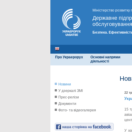
Міністерство розвитку 
Державне підп
обслуговування
Безпека. Ефективність
Про Украерорух
Основні напрями
діяльності
Нов
Новини
У дзеркалі ЗМІ
22 т
Прес-релізи
Укр
Документи
15 т
Фото- та відеогалерея
авіа
цент
наша сторінка на
У хо