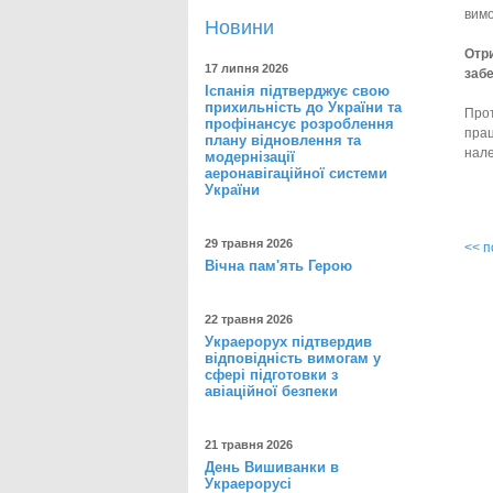
вимо
Новини
Отр
17 липня 2026
забе
Іспанія підтверджує свою
прихильність до України та
Про
профінансує розроблення
прац
плану відновлення та
нале
модернізації
аеронавігаційної системи
України
29 травня 2026
<< 
Вічна пам'ять Герою
22 травня 2026
Украерорух підтвердив
відповідність вимогам у
сфері підготовки з
авіаційної безпеки
21 травня 2026
День Вишиванки в
Украерорусі