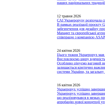
наших національних традицій
12 травня 2026
САІ Украероруху розпочала сп
В рамках реалізації проєкту
забезпечення для дизайну пр
Manager та європейської аген
співпрацю з компанією ASAP s.
24 квітня 2026
Цього тижня Украерорух мав 
Висловлюємо щиру вдячність 
Особливо цінуємо вагомий в
залишається критично важлив
системи України, та загальну
16 квітня 2026
Украерорух успішно завершив 
Украерорух успішно завершив 
що реалізовувався в межах 
апробацію нової концепції уп