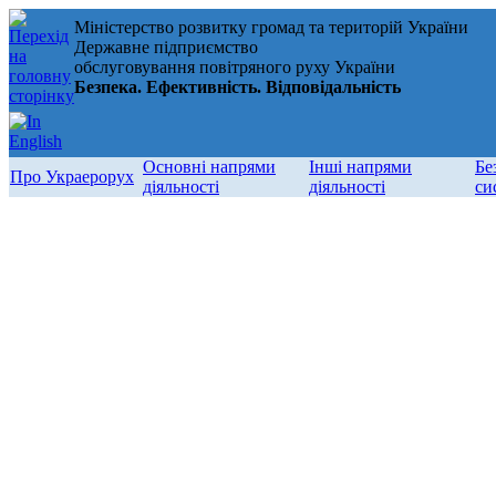
Міністерство розвитку громад та територій України
Державне підприємство
обслуговування повітряного руху України
Безпека. Ефективність. Відповідальність
Основні напрями
Інші напрями
Бе
Про Украерорух
діяльності
діяльності
си