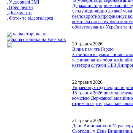
та модернізації аеронавігаці
У дзеркалі ЗМІ
Державне підприємство обслу
Прес-релізи
угоду відповідно до якої уряд 
Документи
безповоротно профінансує ко
Фото- та відеогалерея
комплексного техніко-економ
обслуговування України та пл
наша сторінка на
29 травня 2026
Вічна пам'ять Герою
З глибоким сумом сповіщаємо,
час виконання обов’язків вій
категорії служби СЕЗ Дніп
22 травня 2026
Украерорух підтвердив відпов
15 травня 2026 року за резул
комісією Державної авіаційно
отримав сертифікат навчально
21 травня 2026
День Вишиванки в Украерору
Сьогодні, у День Вишиванки,