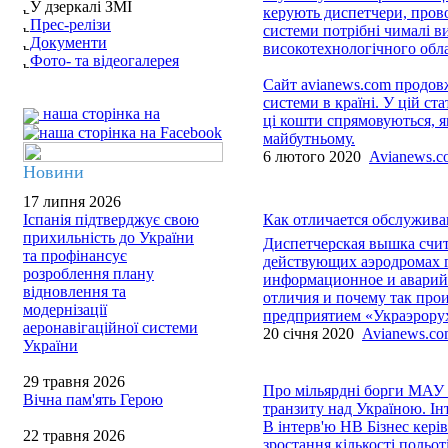
У дзеркалі ЗМІ
керують диспетчери, прово
Прес-релізи
системи потрібні чималі в
Документи
високотехнологічного обла
Фото- та відеогалерея
Сайт avianews.com продовж
системи в країні. У цій ста
наша сторінка на
ці кошти спрямовуються, як
майбутньому.
6 лютого 2020
Avianews.c
Новини
17 липня 2026
Іспанія підтверджує свою
Как отличается обслужива
прихильність до України
Диспетчерская вышка счит
та профінансує
действующих аэродромах г
розроблення плану
информационное и аварийн
відновлення та
отличия и почему так про
модернізації
предприятием «Украэрорух
аеронавігаційної системи
20 січня 2020
Avianews.c
України
29 травня 2026
Про мільярдні борги МАУ і
Вічна пам'ять Герою
транзиту над Україною. Ін
В інтерв'ю НВ Бізнес кері
22 травня 2026
зростання кількості польот