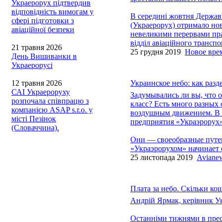
Украерорух підтвердив
відповідність вимогам у
В середині жовтня Держав
сфері підготовки з
(Украерорух) отримало нов
авіаційної безпеки
невеликими перервами прац
відділ авіаційного трансп
21 травня 2026
25 грудня 2019
Новое вре
День Вишиванки в
Украерорусі
12 травня 2026
Украинское небо: как разд
САІ Украероруху
Задумывались ли вы, что об
розпочала співпрацю з
класс? Есть много разных 
компанією ASAP s.r.o. у
воздушным движением. В 
місті Пезінок
предприятия «Украэрорух»
(Словаччина).
Они — своеобразные путев
«Украэрорухом» начинает 
25 листопада 2019
Aviane
Плата за небо. Скільки ко
Андрій Ярмак, керівник У
Останніми тижнями в пресі