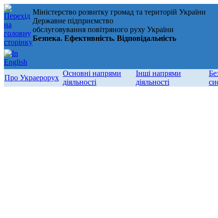
Міністерство розвитку громад та територій України
Державне підприємство
обслуговування повітряного руху України
Безпека. Ефективність. Відповідальність
Основні напрями
Інші напрями
Бе
Про Украерорух
діяльності
діяльності
си