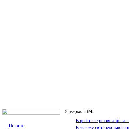
У дзеркалі ЗМІ
Вартість аеронавігації: за 
Новини
В усьому світі аеронавіга