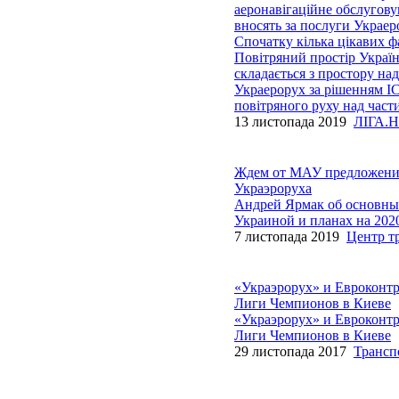
аеронавігаційне обслугову
вносять за послуги Украер
Спочатку кілька цікавих ф
Повітряний простір України
складається з простору н
Украерорух за рішенням IC
повітряного руху над час
13 листопада 2019
ЛІГА.Н
Ждем от МАУ предложения 
Украэроруха
Андрей Ярмак об основных
Украиной и планах на 2020
7 листопада 2019
Центр т
«Украэрорух» и Евроконтр
Лиги Чемпионов в Киеве
«Украэрорух» и Евроконтр
Лиги Чемпионов в Киеве
29 листопада 2017
Трансп