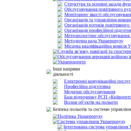
Структура та основні засади фу
Обслуговування повітряного рух
Моніторинг якості обслуговуван
Організація та управління вико
Організація потоків повітряного
Організація професійної підгот
Метеорологічне обслуговування а
Методична рада Украероруху
Місцева кваліфікаційна комісія 
Служба зв’язку, навігації та спосте
Обслуговування аеронавігаційною 
Украероцентр
Інші напрями
діяльності
Електронні комунікаційні послу
Професійна підготовка
Медичне обслуговування
База відпочинку РСП «Київцентр
Вплив об’єктів на польоти
Безпека польотів та системи управлін
Політика Украероруху
Системи управління Украероруху
Інтегрована система управління 