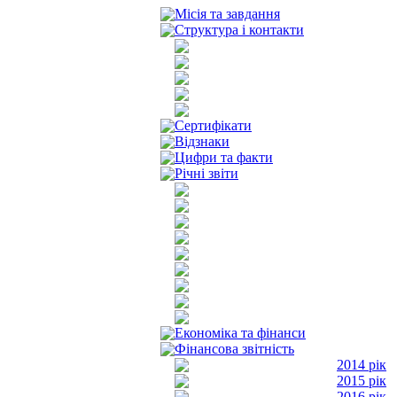
Місія та завдання
Структура і контакти
Сертифікати
Відзнаки
Цифри та факти
Річні звіти
Економіка та фінанси
Фінансова звітність
2014 рік
2015 рік
2016 рік