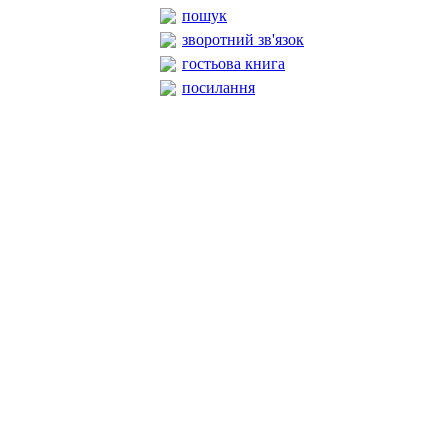
пошук
зворотний зв'язок
гостьова книга
посилання