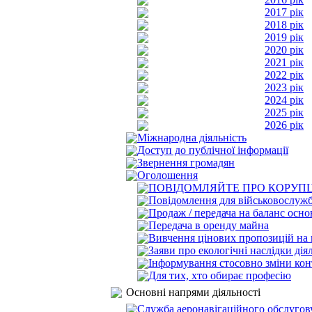
2017 рік
2018 рік
2019 рік
2020 рік
2021 рік
2022 рік
2023 рік
2024 рік
2025 рік
2026 рік
Міжнародна діяльність
Доступ до публічної інформації
Звернення громадян
Оголошення
ПОВІДОМЛЯЙТЕ ПРО КОРУПЦ
Повідомлення для військовослуж
Продаж / передача на баланс осно
Передача в оренду майна
Вивчення цінових пропозицій на п
Заяви про екологічні наслідки дія
Інформування стосовно зміни ко
Для тих, хто обирає професію
Основні напрями діяльності
Служба аеронавігаційного обслугов