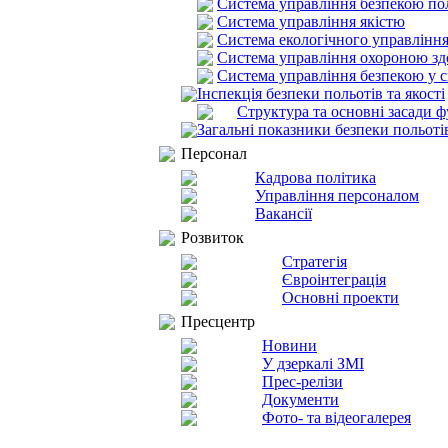
Система управління безпекою по
Система управління якістю
Система екологічного управлінн
Система управління охороною здо
Система управління безпекою у си
Інспекція безпеки польотів та якості
Структура та основні засади 
Загальні показники безпеки польоті
Персонал
Кадрова політика
Управління персоналом
Вакансії
Розвиток
Стратегія
Євроінтеграція
Основні проекти
Пресцентр
Новини
У дзеркалі ЗМІ
Прес-релізи
Документи
Фото- та відеогалерея