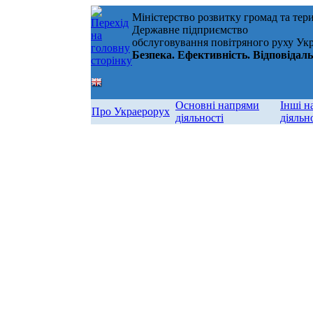
Міністерство розвитку громад та тер
Державне підприємство
обслуговування повітряного руху Ук
Безпека. Ефективність. Відповідаль
Основні напрями
Інші н
Про Украерорух
діяльності
діяльн