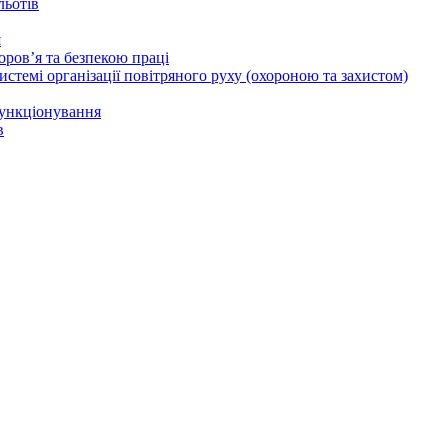
льотів
я
ров’я та безпекою праці
стемі організації повітряного руху (охороною та захистом)
функціонування
в