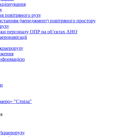
нкціонування
у
ня повітряного руху
ристанням (менеджмент) повітряного простору
 руху
овки персоналу ОПР на об’єктах АНО
еронавігації
Украероруху
реження
інформацією
ги
аеро» "Стріла"
ня
Украероруху