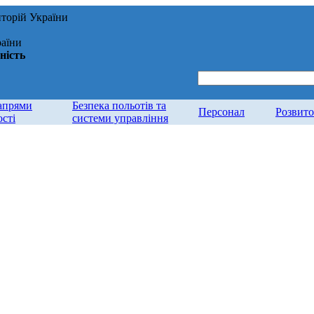
иторій України
раїни
ність
апрями
Безпека польотів та
Персонал
Розвит
ості
системи управління