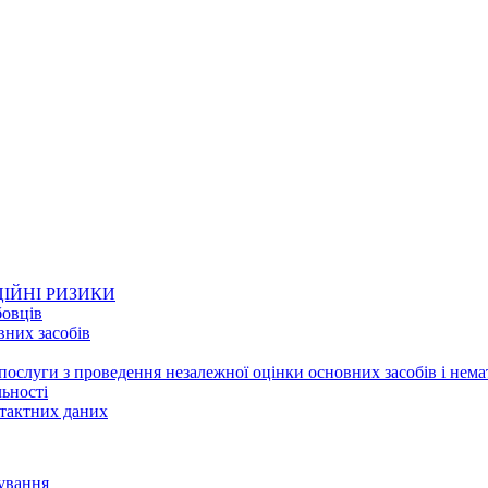
ІЙНІ РИЗИКИ
бовців
вних засобів
ослуги з проведення незалежної оцінки основних засобів і нема
льності
нтактних даних
ування