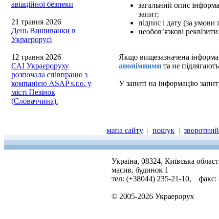
авіаційної безпеки
загальний опис інформац
запит;
21 травня 2026
підпис і дату (за умови
День Вишиванки в
необов’язкові реквізити
Украерорусі
12 травня 2026
Якщо вищезазначена інформаці
САІ Украероруху
анонімними
та не підлягають
розпочала співпрацю з
компанією ASAP s.r.o. у
У запиті на інформацію запит
місті Пезінок
(Словаччина).
мапа сайту
|
пошук
|
зворотний 
Україна, 08324, Київська облас
масив, будинок 1
тел: (+38044) 235-21-10, факс:
© 2005-2026 Украерорух