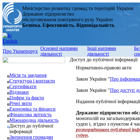
Міністерство розвитку громад та територій України
Державне підприємство
обслуговування повітряного руху України
Безпека. Ефективність. Відповідальність
Основні напрями
Інші напрями
Бе
Про Украерорух
діяльності
діяльності
си
Доступ до публічної інформації
Нормативно-правові акти
Місія та завдання
Закон України "
Про інформа
Структура і контакти
Сертифікати
Закон України "
Про доступ до
Відзнаки
Цифри та факти
Надання публічної інформаці
Річні звіти
Економіка та фінанси
Державне підприємство обс
Фінансова звітність
монополій на загальнодержав
Міжнародна діяльність
суден і, згідно з пунктом 4 ч
Доступ до публічної
розпорядником публічної інф
інформації
суден
.
Звернення громадян