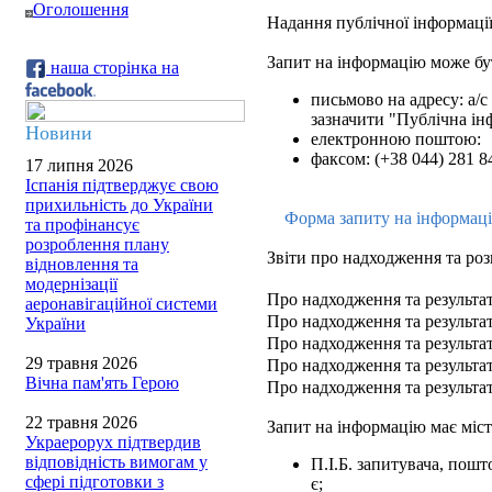
Оголошення
Надання публічної інформації
Запит на інформацію може бу
наша сторінка на
письмово на адресу: а/с 
зазначити "Публічна ін
Новини
електронною поштою:
факсом: (+38 044) 281 8
17 липня 2026
Іспанія підтверджує свою
прихильність до України
Форма запиту на інформац
та профінансує
розроблення плану
Звіти про надходження та роз
відновлення та
модернізації
Про надходження та результат
аеронавігаційної системи
Про надходження та результат
України
Про надходження та результат
29 травня 2026
Про надходження та результат
Вічна пам'ять Герою
Про надходження та результат
22 травня 2026
Запит на інформацію має міст
Украерорух підтвердив
відповідність вимогам у
П.І.Б. запитувача, пош
сфері підготовки з
є;