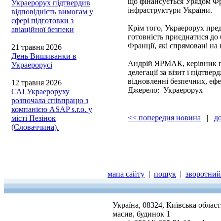
що фінансується Урядом Фра
Украерорух підтвердив
інфраструктури України.
відповідність вимогам у
сфері підготовки з
Крім того, Украерорух пре
авіаційної безпеки
готовність приєднатися до 
Франції, які спрямовані на
21 травня 2026
День Вишиванки в
Андрій ЯРМАК, керівник п
Украерорусі
делегації за візит і підтв
відновленні безпечних, ефе
12 травня 2026
Джерело: Украерорух
САІ Украероруху
розпочала співпрацю з
компанією ASAP s.r.o. у
<< попередня новина
|
д
місті Пезінок
(Словаччина).
мапа сайту
|
пошук
|
зворотний 
Україна, 08324, Київська облас
масив, будинок 1