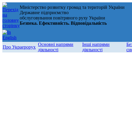
Міністерство розвитку громад та територій України
Державне підприємство
обслуговування повітряного руху України
Безпека. Ефективність. Відповідальність
Основні напрями
Інші напрями
Бе
Про Украерорух
діяльності
діяльності
си