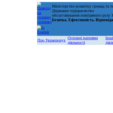
Міністерство розвитку громад та т
Державне підприємство
обслуговування повітряного руху 
Безпека. Ефективність. Відповід
Основні напрями
Інш
Про Украерорух
діяльності
діял