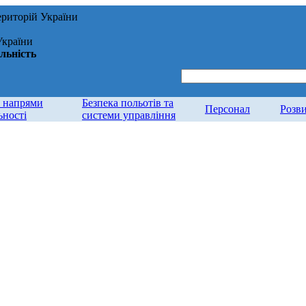
ериторій України
України
альність
і напрями
Безпека польотів та
Персонал
Розв
ьності
системи управління