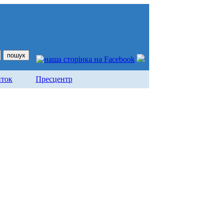
иток
Пресцентр