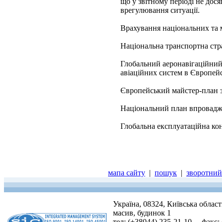
що у звітному періоді не дос
врегулювання ситуації.
Врахування національних та 
Національна транспортна стра
Глобальний аеронавігаційни
авіаційних систем в Європейс
Європейський майстер-план з
Національний план впровадже
Глобальна експлуатаційна кон
мапа сайту
|
пошук
|
зворотний 
Україна, 08324, Київська облас
масив, будинок 1
тел: (+38044) 235-21-10, факс: