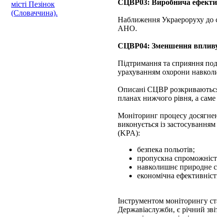
СЦВР03: Виробнича ефекти
місті Пезінок
(Словаччина).
Наближення Украероруху до с
АНО.
СЦВР04: Зменшення впливу
Підтримання та сприяння пода
урахуванням охорони навкол
Описані СЦВР розкриваються 
планах нижчого рівня, а саме 
Моніторинг процесу досягнен
виконується із застосування
(KPA):
безпека польотів;
пропускна спроможніст
навколишнє природне с
економічна ефективніст
Інструментом моніторингу ста
Державіаслужби, є річний зві