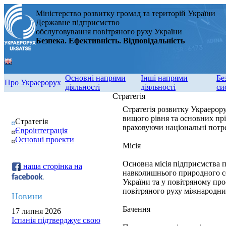
Міністерство розвитку громад та територій України
Державне підприємство
обслуговування повітряного руху України
Безпека. Ефективність. Відповідальність
Основні напрями
Інші напрями
Бе
Про Украерорух
діяльності
діяльності
си
Стратегія
Стратегія розвитку Украерору
вищого рівня та основних пр
Стратегія
враховуючи національні потре
Євроінтеграція
Основні проекти
Місія
Основна місія підприємства п
наша сторінка на
навколишнього природного се
України та у повітряному про
повітряного руху міжнародни
Новини
Бачення
17 липня 2026
Іспанія підтверджує свою