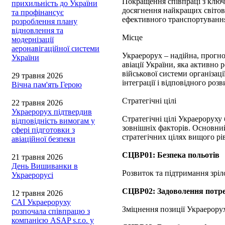
Покращення співпраці з ключо
прихильність до України
досягнення найкращих світови
та профінансує
ефективного транспортування
розроблення плану
відновлення та
Місце
модернізації
аеронавігаційної системи
Украерорух – надійна, прогно
України
авіації України, яка активно
військової системи організаці
29 травня 2026
інтеграції і відповідного роз
Вічна пам'ять Герою
Стратегічні цілі
22 травня 2026
Украерорух підтвердив
Стратегічні цілі Украероруху
відповідність вимогам у
зовнішніх факторів. Основний
сфері підготовки з
стратегічних цілях вищого рі
авіаційної безпеки
СЦВР01: Безпека польотів
21 травня 2026
День Вишиванки в
Розвиток та підтримання зріло
Украерорусі
СЦВР02: Задоволення потре
12 травня 2026
САІ Украероруху
Зміцнення позиції Украерору
розпочала співпрацю з
компанією ASAP s.r.o. у