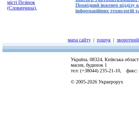
місті Пезінок
Провідний інженер відділу 
(Словаччина).
інформаційних технологій т
мапа сайту
|
пошук
|
зворотний 
Україна, 08324, Київська облас
масив, будинок 1
тел: (+38044) 235-21-10, факс:
© 2005-2026 Украерорух