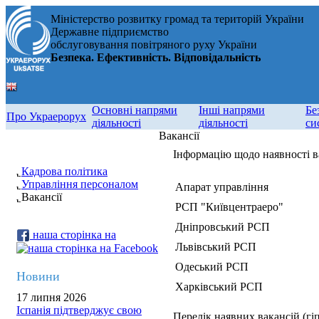
Міністерство розвитку громад та територій України
Державне підприємство
обслуговування повітряного руху України
Безпека. Ефективність. Відповідальність
Основні напрями
Інші напрями
Бе
Про Украерорух
діяльності
діяльності
си
Вакансії
Інформацію щодо наявності в
Кадрова політика
Управління персоналом
Апарат управління
Вакансії
РСП "Київцентраеро"
Дніпровський РСП
наша сторінка на
Львівський РСП
Одеський РСП
Новини
Харківський РСП
17 липня 2026
Іспанія підтверджує свою
Перелік наявних вакансій (гі