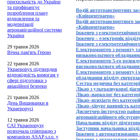
прихильність до України
та профінансує
Водій автотранспортних за
розроблення плану
«Київцентраеро»
відновлення та
Водій автотранспортного зас
модернізації
«Київцентраеро»
аеронавігаційної системи
Інженер з електротехнічно
України
Інженер – електронік відді
Інженер з електротехнічного
29 травня 2026
Електромонтер з ремонту та
Вічна пам'ять Герою
низьковольтного обладнання
Електромонтер 5-го розряду
22 травня 2026
високовольтного обладнання
Украерорух підтвердив
Електромонтер з ремонту і 
відповідність вимогам у
обладнання відділу енергоз
сфері підготовки з
Cестра медична без категор
авіаційної безпеки
Лікар з ультразвукової діа
Лікар–нарколог без категор
21 травня 2026
Лікар–психіатр без категорі
День Вишиванки в
Лікар–хірург наявність кате
Украерорусі
Диспетчер-інструктор район
аеронавігаційного обслуго
12 травня 2026
Начальник відділу підгото
САІ Украероруху
Заступник начальника відд
розпочала співпрацю з
Інженер з автоматизованих 
компанією ASAP s.r.o. у
Інженер з автоматизованих 