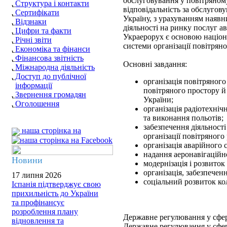
обслуговування у повітряному
Структура і контакти
відповідальність за обслуго
Сертифікати
Україну, з урахуванням наявн
Відзнаки
діяльності на ринку послуг ав
Цифри та факти
Украерорух є основою націона
Річні звіти
системи організації повітрян
Економіка та фінанси
Фінансова звітність
Основні завдання:
Міжнародна діяльність
Доступ до публічної
організація повітряного
інформації
повітряного простору й
Звернення громадян
України;
Оголошення
організація радіотехні
та виконання польотів;
забезпечення діяльності
наша сторінка на
організації повітряного 
організація аварійного
надання аеронавігаційн
Новини
модернізація і розвиток
організація, забезпечен
17 липня 2026
соціальний розвиток ко
Іспанія підтверджує свою
прихильність до України
та профінансує
розроблення плану
Державне регулювання у сфері
відновлення та
Державне регулювання у сфері