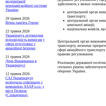
модернізації
здійснюють у межах повнова
аеронавігаційної системи
України
центральний орган вико
транспорту;
29 травня 2026
центральний орган вико
Вічна пам'ять Герою
цивільної авіації;
національна комісія, щ
22 травня 2026
Украерорух підтвердив
відповідність вимогам у
Центральний орган виконавчо
сфері підготовки з
транспорту, визначає пріори
авіаційної безпеки
сфері авіаційного транспорту
правове регулювання.
21 травня 2026
День Вишиванки в
Реалізацію державної політик
Украерорусі
спільних рішень забезпечують
оборони України.
12 травня 2026
САІ Украероруху
розпочала співпрацю з
компанією ASAP s.r.o. у
місті Пезінок
(Словаччина).