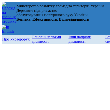
Міністерство розвитку громад та територій України
Державне підприємство
обслуговування повітряного руху України
Безпека. Ефективність. Відповідальність
Основні напрями
Інші напрями
Бе
Про Украерорух
діяльності
діяльності
си