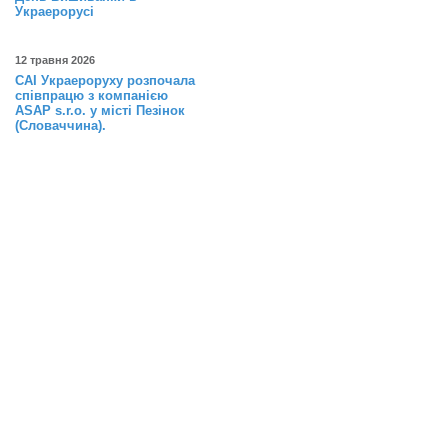
Украерорусі
12 травня 2026
САІ Украероруху розпочала
співпрацю з компанією
ASAP s.r.o. у місті Пезінок
(Словаччина).