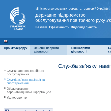
Міністерство розвитку громад та територій України
Державне підприємство
обслуговування повітряного руху Ук
Безпека. Ефективність. Відповідальність
Про Украерорух
Основні напрями
Інші напрями
Б
діяльності
діяльності
с
Служба зв’язку, наві
Служба аеронавігаційного
обслуговування
Служба зв’язку, навігації та
спостереження
Обслуговування
аеронавігаційною інформацією
Украероцентр