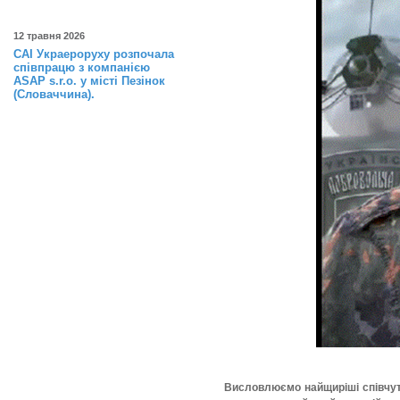
12 травня 2026
САІ Украероруху розпочала
співпрацю з компанією
ASAP s.r.o. у місті Пезінок
(Словаччина).
Висловлюємо найщиріші співчутт