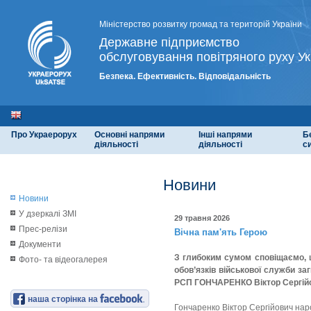
Міністерство розвитку громад та територій України
Державне підприємство
обслуговування повітряного руху Ук
Безпека. Ефективність. Відповідальність
Про Украерорух
Основні напрями
Інші напрями
Б
діяльності
діяльності
с
Новини
Новини
У дзеркалі ЗМІ
29 травня 2026
Прес-релізи
Вічна пам'ять Герою
Документи
З глибоким сумом сповіщаємо, щ
Фото- та відеогалерея
обов’язків військової служби за
РСП ГОНЧАРЕНКО Віктор Сергій
наша сторінка на
Гончаренко Віктор Сергійович наро