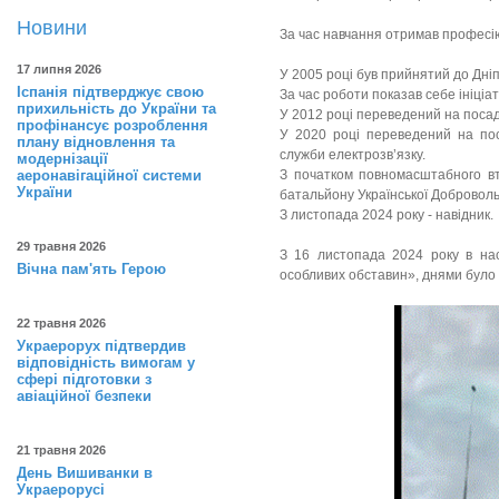
Новини
За час навчання отримав професі
17 липня 2026
У 2005 році був прийнятий до Дніп
Іспанія підтверджує свою
За час роботи показав себе ініці
прихильність до України та
У 2012 році переведений на посад
профінансує розроблення
У 2020 році переведений на пос
плану відновлення та
служби електрозв’язку.
модернізації
аеронавігаційної системи
З початком повномасштабного вт
України
батальйону Української Добровольчо
З листопада 2024 року - навідник.
29 травня 2026
З 16 листопада 2024 року в нас
Вічна пам'ять Герою
особливих обставин», днями було
22 травня 2026
Украерорух підтвердив
відповідність вимогам у
сфері підготовки з
авіаційної безпеки
21 травня 2026
День Вишиванки в
Украерорусі