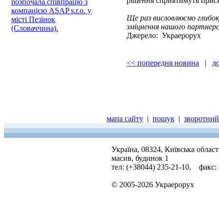
рішення сприятимуть приск
розпочала співпрацю з
компанією ASAP s.r.o. у
Ще раз висловлюємо глибок
місті Пезінок
зміцнення нашого партнер
(Словаччина).
Джерело: Украерорух
<< попередня новина
|
д
мапа сайту
|
пошук
|
зворотний 
Україна, 08324, Київська облас
масив, будинок 1
тел: (+38044) 235-21-10, факс:
© 2005-2026 Украерорух