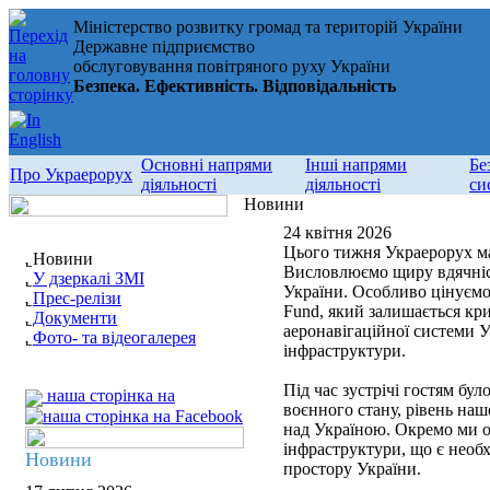
Міністерство розвитку громад та територій України
Державне підприємство
обслуговування повітряного руху України
Безпека. Ефективність. Відповідальність
Основні напрями
Інші напрями
Бе
Про Украерорух
діяльності
діяльності
си
Новини
24 квітня 2026
Цього тижня Украерорух ма
Новини
Висловлюємо щиру вдячніст
У дзеркалі ЗМІ
України. Особливо цінуєм
Прес-релізи
Fund, який залишається к
Документи
аеронавігаційної системи У
Фото- та відеогалерея
інфраструктури.
Під час зустрічі гостям бу
наша сторінка на
воєнного стану, рівень наш
над Україною. Окремо ми о
інфраструктури, що є необ
Новини
простору України.