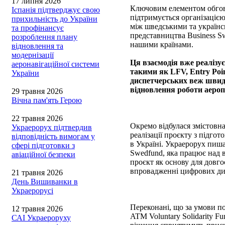
17 липня 2026
Ключовим елементом обгово
Іспанія підтверджує свою
підтримується організацією
прихильність до України
між шведськими та українс
та профінансує
представництва Business Sw
розроблення плану
нашими країнами.
відновлення та
модернізації
Ця взаємодія вже реалізу
аеронавігаційної системи
такими як LFV, Entry Poi
України
диспетчерських веж швид
відновлення роботи аероп
29 травня 2026
Вічна пам'ять Герою
22 травня 2026
Окремо відбулася змістовн
Украерорух підтвердив
реалізації проєкту з підго
відповідність вимогам у
в Україні. Украерорух пиш
сфері підготовки з
Swedfund, яка працює над 
авіаційної безпеки
проєкт як основу для довго
впровадженні цифрових ди
21 травня 2026
День Вишиванки в
Украерорусі
Переконані, що за умови
12 травня 2026
ATM Voluntary Solidarity Fu
САІ Украероруху